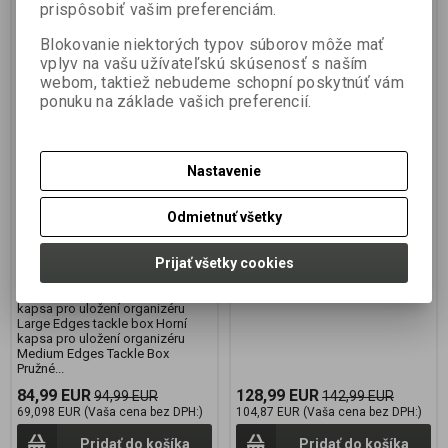
prispôsobiť vašim preferenciám.
Blokovanie niektorých typov súborov môže mať
vplyv na vašu užívateľskú skúsenosť s naším
webom, taktiež nebudeme schopní poskytnúť vám
FOX Camolite Compact
CAMOLITE RUCKALL
ponuku na základe vašich preferencií.
Rucksack
Výrobca:
FOX
Výrobca:
FOX
Katalógové číslo:
CLU483
Katalógové číslo:
CLU307
Nastavenie
Záruka (mesiacov):
24
Záruka (mesiacov):
24
Termín dodania (dni):
2
Termín dodania (dni):
7
Odmietnuť všetky
Hmotnosť balenia:
3 kg
Hmotnosť balenia:
0,5 kg
Počet v balení:
1 ks
Počet v balení:
1 ks
Prijať všetky cookies
Perfektní pro krátké výpravy a
Zľava platí do vypredania zásob.
pohyblivé rybaření Objem
vnitřního prostoru 24l Přední
kapsa pro uložení organizéru
Large Edges tackle box Horní
kapsa pro uložení organizéru
Medium Edges Tackle Box
Pružné...
84,99 EUR
128,99 EUR
94,99 EUR
142,99 EUR
69,098 EUR (Vaša cena bez DPH:)
104,87 EUR (Vaša cena bez DPH:)
Pridať do košíka
Pridať do košíka