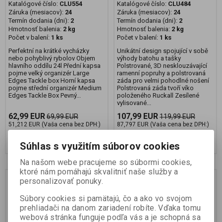
Katalógové číslo:
CLU554
Katalógové číslo:
CLU484
Záruka (mesiacov):
24
Záruka (mesiacov):
24
Termín dodania (dni):
2
Termín dodania (dni):
2
Hmotnosť balenia:
2 kg
Hmotnosť balenia:
2 kg
Počet v balení:
1 ks
Počet v balení:
1 ks
Perfektní na krátké vycházky
Unikátní design spojující v sobě
nebo pohyblivý rybolov Objem
výhody batohu a tašky
hlavního oddílu 24l Přední kapsa
Polstrované, 3D nesklouzávající
pojme velký organizér Large
ramenní popruhy a polstrovaná
Edges Tackle box Horní kapsa
záda pro velmi pohodlné nošení
pojme střední organizér Medium
Polstrovaná záda tvoří víko
Edges Tackle Box Pevný...
položeného Ruckall Zesílené
vylisované...
62,99 EUR
107,99 EUR
69,99 EUR
119,99 EUR
51,212 EUR (Vaša cena bez DPH:)
87,797 EUR (Vaša cena bez DPH:)
Pridať do košíka
Pridať do košíka
Súhlas s využitím súborov cookies
Na našom webe pracujeme so súbormi cookies,
ktoré nám pomáhajú skvalitniť naše služby a
Zľava
Zľava
personalizovať ponuky.
11 %
10 %
Súbory cookies si pamätajú, čo a ako vo svojom
prehliadači na danom zariadení robíte. Vďaka tomu
webová stránka funguje podľa vás a je schopná sa