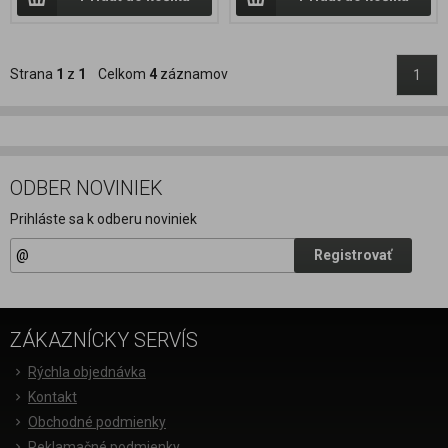
Strana
1
z
1
Celkom
4
záznamov
1
ODBER NOVINIEK
Prihláste sa k odberu noviniek
Registrovať
ZÁKAZNÍCKY SERVÍS
Rýchla objednávka
Kontakt
Obchodné podmienky
Reklamačné podmienky