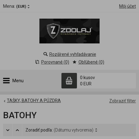
Mena:
Môj účet
(EUR)
Rozšírené vyhľadávanie
Porovnané (0)
Obľúbené (0)
0 kusov
Menu
0 EUR
TAŠKY, BATOHY A PÚZDRA
Zobraziť filter
BATOHY
Zoradiť podľa:
(Dátumu vytvorenia)