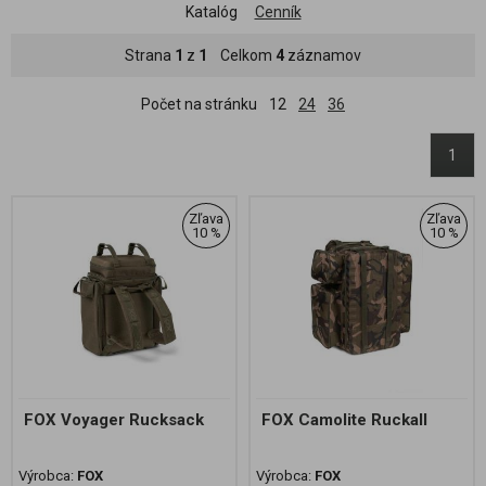
Katalóg
Cenník
Strana
1
z
1
Celkom
4
záznamov
Počet na stránku
12
24
36
1
Zľava
Zľava
10 %
10 %
FOX Voyager Rucksack
FOX Camolite Ruckall
Výrobca:
FOX
Výrobca:
FOX