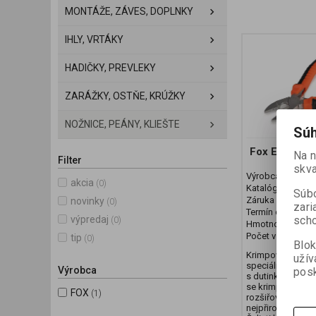
MONTÁŽE, ZÁVES, DOPLNKY
IHLY, VRTÁKY
HADIČKY, PREVLEKY
ZARÁŽKY, OSTŇE, KRÚŽKY
NOŽNICE, PEÁNY, KLIEŠTE
Súh
Fox EDGES™ C
Na 
Filter
skva
Výrobca:
FOX
akcia
(0)
Katalógové číslo
Súbo
Záruka (mesiaco
novinky
(0)
zari
Termín dodania (d
výpredaj
scho
(0)
Hmotnosť baleni
Počet v balení:
1 
tip
(0)
Blok
Krimpovací klešt
užív
speciálně navrže
Výrobca
posk
s dutinkami Edge
se krimpovaci du
FOX
(1)
rozšiřovala a um
nejpřirozenější 