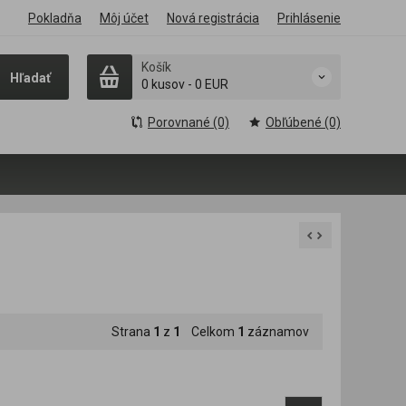
Pokladňa
Môj účet
Nová registrácia
Prihlásenie
Košík
Hľadať
0 kusov
-
0 EUR
Porovnané (0)
Obľúbené (0)
Strana
1
z
1
Celkom
1
záznamov