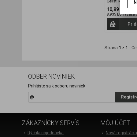
Čelisti kleští jsou
N
10,99 EUR
8,935 EUR (Vaša 
Prid
Strana
1
z
1
Ce
ODBER NOVINIEK
Prihláste sa k odberu noviniek
Registr
ZÁKAZNÍCKY SERVÍS
MÔJ ÚČET
Rýchla objednávka
Nová registráci