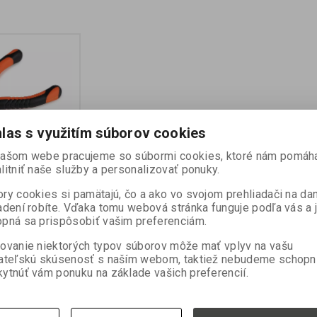
las s využitím súborov cookies
rimp Pliers
našom webe pracujeme so súbormi cookies, ktoré nám pomáh
litniť naše služby a personalizovať ponuky.
:
CAC793
ry cookies si pamätajú, čo a ako vo svojom prehliadači na d
v):
24
adení robíte. Vďaka tomu webová stránka funguje podľa vás a 
ni):
2
pná sa prispôsobiť vašim preferenciám.
a:
0,2 kg
ks
ovanie niektorých typov súborov môže mať vplyv na vašu
ě Edges byly
ateľskú skúsenosť s naším webom, taktiež nebudeme schopn
né pro práci
ytnúť vám ponuku na základe vašich preferencií.
s Crimps tak, aby
tinka mírně
ožnila co
vedení smyčky.