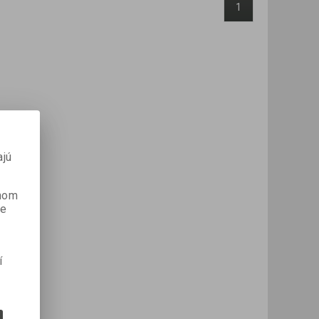
1
ajú
anom
je
í