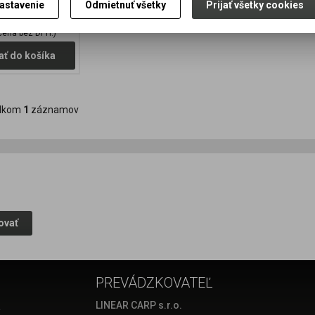
 ujímané...
astavenie
Odmietnuť všetky
Prijať všetky cookies
cena bez DPH:)
ať do košíka
lkom
1
záznamov
ovať
PREVÁDZKOVATEĽ
a
LINEAR CARP s.r.o.