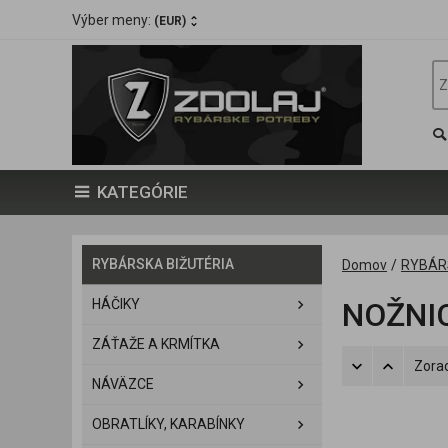
Výber meny:
(EUR)
KATEGÓRIE
RYBÁRSKA BIŽUTÉRIA
Domov
/
RYBÁR
HÁČIKY
NOŽNIC
ZÁŤAŽE A KRMÍTKA
Zorad
NÁVÄZCE
OBRATLÍKY, KARABÍNKY