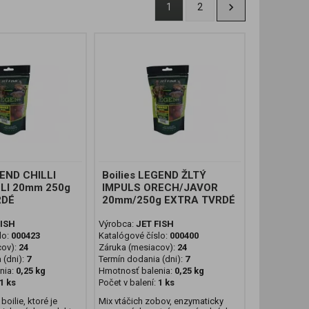
1
2
GEND CHILLI
Boilies LEGEND ŽLTÝ
LI 20mm 250g
IMPULS ORECH/JAVOR
RDÉ
20mm/250g EXTRA TVRDÉ
FISH
Výrobca:
JET FISH
lo:
000423
Katalógové číslo:
000400
cov):
24
Záruka (mesiacov):
24
 (dni):
7
Termín dodania (dni):
7
nia:
0,25 kg
Hmotnosť balenia:
0,25 kg
1 ks
Počet v balení:
1 ks
boilie, ktoré je
Mix vtáčich zobov, enzymaticky