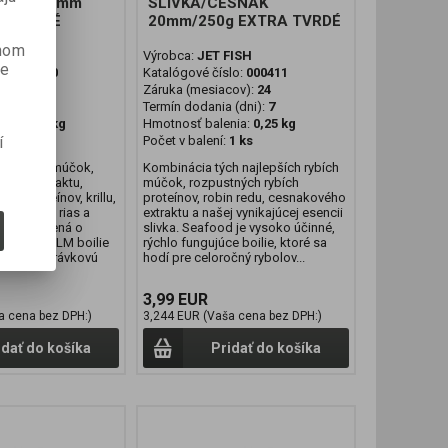
UŠĽA 20mm
SLIVKA/CESNAK
A TVRDÉ
20mm/250g EXTRA TVRDÉ
anom
FISH
Výrobca:
JET FISH
je
lo:
000410
Katalógové číslo:
000411
cov):
24
Záruka (mesiacov):
24
 (dni):
7
Termín dodania (dni):
7
nia:
0,25 kg
Hmotnosť balenia:
0,25 kg
1 ks
Počet v balení:
1 ks
í
ušľových múčok,
Kombinácia tých najlepších rybích
í,GLM extraktu,
múčok, rozpustných rybích
ích proteínov, krillu,
proteínov, robin redu, cesnakového
 morských rias a
extraktu a našej vynikajúcej esencii
u, doplnená o
slivka. Seafood je vysoko účinné,
 mušľa. GLM boilie
rýchlo fungujúce boilie, ktoré sa
lova rozprávkovú
hodí pre celoročný rybolov...
3,99 EUR
a cena bez DPH:)
3,244 EUR (Vaša cena bez DPH:)
idať do košíka
Pridať do košíka