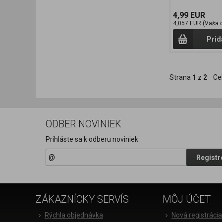
4,99 EUR
4,057 EUR (Vaša 
Prid
Strana
1
z
2
Ce
ODBER NOVINIEK
Prihláste sa k odberu noviniek
Registr
ZÁKAZNÍCKY SERVÍS
MÔJ ÚČET
Rýchla objednávka
Nová registráci