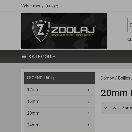
Výber meny:
(EUR)
KATEGÓRIE
LEGEND 250 g
Domov
/
Boilies
12mm
20mm 
16mm
Zorad
20mm
24mm