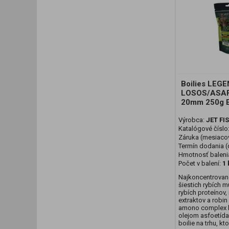
Boilies LEG
LOSOS/ASA
20mm 250g 
Výrobca:
JET FI
Katalógové číslo
Záruka (mesiaco
Termín dodania (d
Hmotnosť baleni
Počet v balení:
1 
Najkoncentrovan
šiestich rybích 
rybích proteínov,
extraktov a robin
amono complex l
olejom asfoetída.
boilie na trhu, kto