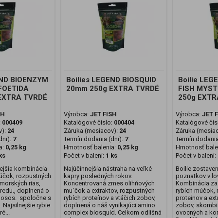
END BIOENZYM
Boilies LEGEND BIOSQUID
Boilie LE
FOETIDA
20mm 250g EXTRA TVRDÉ
FISH MYST
EXTRA TVRDÉ
250g EXTR
SH
Výrobca:
JET FISH
Výrobca:
JET 
:
000409
Katalógové číslo:
000404
Katalógové čís
v):
24
Záruka (mesiacov):
24
Záruka (mesia
ni):
7
Termín dodania (dni):
7
Termín dodania
a:
0,25 kg
Hmotnosť balenia:
0,25 kg
Hmotnosť bale
ks
Počet v balení:
1 ks
Počet v balení:
ejšia kombinácia
Najúčinnejšia nástraha na veľké
Boilie zostave
múčok, rozpustných
kapry posledných rokov.
poznatkov v lo
 morských rias,
Koncentrovaná zmes olihňových
Kombinácia za
 redu., doplnená o
mu´čok a extraktov, rozpustných
rybích múčok, 
osos. spoločne s
rybích proteínov a vtáčich zobov,
proteinov a ex
 Najsilnejšie rybie
doplnená o náš vynikajúci amino
zobov, skombi
ré...
complex biosquid. Celkom odlišná
ovocných a kor