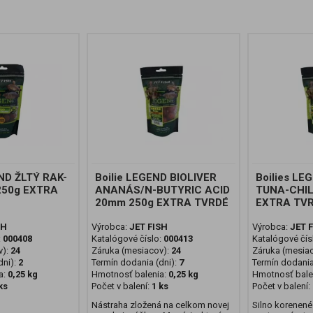
END ŽLTÝ RAK-
Boilie LEGEND BIOLIVER
Boilies LE
50g EXTRA
ANANÁS/N-BUTYRIC ACID
TUNA-CHIL
20mm 250g EXTRA TVRDÉ
EXTRA TV
SH
Výrobca:
JET FISH
Výrobca:
JET 
:
000408
Katalógové číslo:
000413
Katalógové čís
v):
24
Záruka (mesiacov):
24
Záruka (mesia
ni):
2
Termín dodania (dni):
7
Termín dodania
a:
0,25 kg
Hmotnosť balenia:
0,25 kg
Hmotnosť bale
ks
Počet v balení:
1 ks
Počet v balení:
Nástraha zložená na celkom novej
Silno korenené 