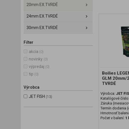
20mm EX.TVRDÉ
24mm EX.TVRDÉ
30mm EX.TVRDÉ
Filter
akcia
(0)
novinky
(0)
výpredaj
(0)
Boilies LEG
tip
(0)
GLM 20mm/2
TVRDÉ
Výrobca
Výrobca:
JET FI
JET FISH
(13)
Katalógové číslo
Záruka (mesiaco
Termín dodania (d
Hmotnosť baleni
Počet v balení:
1 