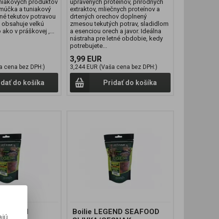
niakových produktov
upravených proteínov, prírodných
múčka a tuniakový
extraktov, mliečnych proteínov a
ené tekutov potravou
drtených orechov doplnený
j obsahuje velkú
zmesou tekutých potrav, sladidlom
o ako v práškovej ,...
a esenciou orech a javor. Ideálna
nástraha pre letné obdobie, kedy
potrebujete...
3,99 EUR
a cena bez DPH:)
3,244 EUR (Vaša cena bez DPH:)
idať do košíka
Pridať do košíka
GEND GLM
Boilie LEGEND SEAFOOD
ajú