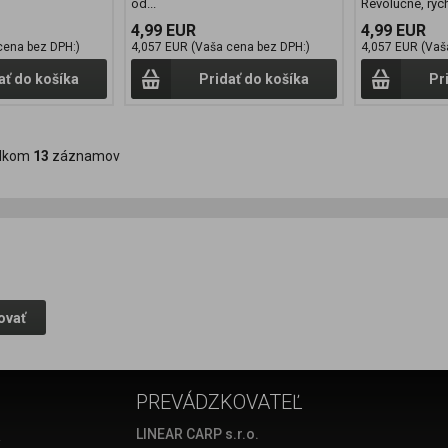
od...
Revolúčne, rých
4,99 EUR
4,99 EUR
cena bez DPH:)
4,057 EUR (Vaša cena bez DPH:)
4,057 EUR (Vaš
ať do košíka
Pridať do košíka
Pr
lkom
13
záznamov
ovať
PREVÁDZKOVATEĽ
a
LINEAR CARP s.r.o.