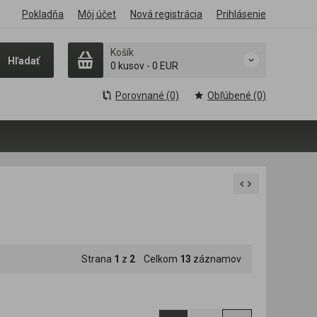
Pokladňa
Môj účet
Nová registrácia
Prihlásenie
Košík
Hľadať
0 kusov
-
0 EUR
Porovnané (0)
Obľúbené (0)
Strana
1
z
2
Celkom
13
záznamov