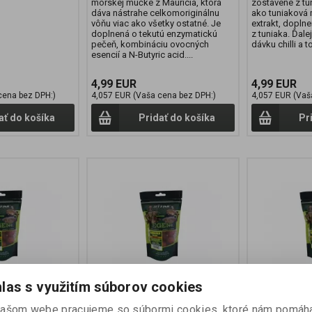
morskej múčke z Maurícia, ktorá
zostavené z tu
dáva nástrahe celkomoriginálnu
ako tuniaková 
vôňu viac ako všetky ostatné. Je
extrakt, dopln
doplnená o tekutú enzymatickú
z tuniaka. Ďale
pečeň, kombináciu ovocných
dávku chilli a t
esencií a N-Butyric acid....
4,99 EUR
4,99 EUR
cena bez DPH:)
4,057 EUR (Vaša cena bez DPH:)
4,057 EUR (Vaš
ať do košíka
Pridať do košíka
Pr
las s využitím súborov cookies
END BIOKRILL
Boilies LEGEND PROTEIN
Boilie LE
našom webe pracujeme so súbormi cookies, ktoré nám pomáh