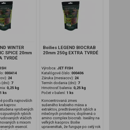
GEND WINTER
Boilies LEGEND BIOCRAB
IC SPICE 20mm
20mm 250g EXTRA TVRDÉ
A TVRDÉ
FISH
Výrobca:
JET FISH
lo:
000414
Katalógové číslo:
000406
cov):
24
Záruka (mesiacov):
24
 (dni):
7
Termín dodania (dni):
7
nia:
0,25 kg
Hmotnosť balenia:
0,25 kg
1 ks
Počet v balení:
1 ks
né podľa najnovších
Koncentrovaná zmes
ve kaprov.
sušeného krabieho mäsa a
studena vyrobených
extraktov, predtrávených rybích a
rozpustných rybích
mliečnych proteínov, doplnená o
trudovaných vtáčich
amino complex biocrab. Iseálny na
novaných s mixom
veľkých kaoprov. Boilie
enených esencií.
upravenétak, že funguje po celý rok