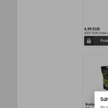
4,99 EUR
4,057 EUR (Vaša 
Prid
Súh
Boilies LEG
Na 