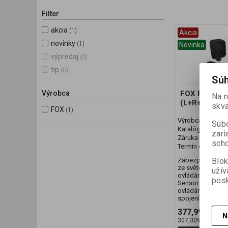
Filter
akcia
(1)
Akcia
novinky
(1)
Novinka
výpredaj
(0)
tip
(0)
Súh
Výrobca
FOX RX+ Sec
Na 
(L+R+S)
skva
FOX
(1)
Výrobca:
FOX
Súbo
Katalógové číslo
zari
Záruka (mesiaco
scho
Termín dodania (d
Zabezpečovací s
Blok
ze světel RX+ Li
užív
ovládání RX+ Rem
posk
Sensor Světla RX
ovládání a čidla 
spojení s hlásiči..
377,99 EUR
4
N
307,309 EUR (Vaš