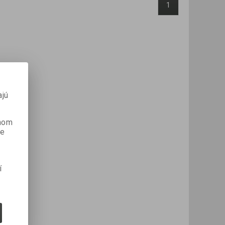
1
ajú
anom
je
í