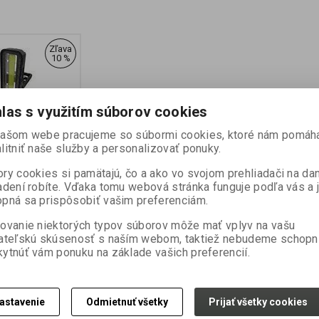
Zľava
10 %
las s využitím súborov cookies
urity system
našom webe pracujeme so súbormi cookies, ktoré nám pomáh
litniť naše služby a personalizovať ponuky.
ry cookies si pamätajú, čo a ako vo svojom prehliadači na d
:
CEI222
adení robíte. Vďaka tomu webová stránka funguje podľa vás a 
v):
24
pná sa prispôsobiť vašim preferenciám.
ni):
2
ystém se skládá
ovanie niektorých typov súborov môže mať vplyv na vašu
ght, dálkového
ateľskú skúsenosť s naším webom, taktiež nebudeme schopn
ote a čidel RX+
ytnúť vám ponuku na základe vašich preferencií.
+ Light, dálkové
byly navrženy pro
.
19,99 EUR
astavenie
Odmietnuť všetky
Prijať všetky cookies
a cena bez DPH:)