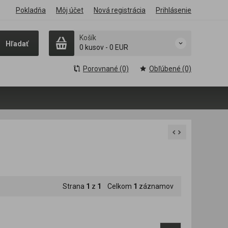
Pokladňa
Môj účet
Nová registrácia
Prihlásenie
Košík
Hľadať
0 kusov
-
0 EUR
Porovnané (0)
Obľúbené (0)
Strana
1
z
1
Celkom
1
záznamov