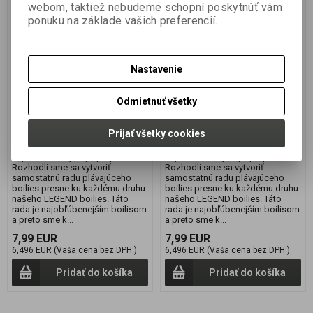
webom, taktiež nebudeme schopní poskytnúť vám
pop up LEGEND GLM
pop up LEGEND WINTER
ponuku na základe vašich preferencií.
MUŠĽA 16mm
FRUIT 16mm
Výrobca:
JET FISH
Výrobca:
JET FISH
Nastavenie
Katalógové číslo:
192528
Katalógové číslo:
192524
Záruka (mesiacov):
24
Záruka (mesiacov):
24
Odmietnuť všetky
Termín dodania (dni):
7
Termín dodania (dni):
7
Hmotnosť balenia:
0,01 kg
Hmotnosť balenia:
0,01 kg
Počet v balení:
1 ks
Počet v balení:
1 ks
Prijať všetky cookies
Prinášame novú radu naších
Prinášame novú radu naších
superatraktívnych pop-up.
superatraktívnych pop-up.
Rozhodli sme sa vytvoriť
Rozhodli sme sa vytvoriť
samostatnú radu plávajúceho
samostatnú radu plávajúceho
boilies presne ku každému druhu
boilies presne ku každému druhu
našeho LEGEND boilies. Táto
našeho LEGEND boilies. Táto
rada je najobľúbenejším boilisom
rada je najobľúbenejším boilisom
a preto sme k...
a preto sme k...
7,99 EUR
7,99 EUR
6,496 EUR (Vaša cena bez DPH:)
6,496 EUR (Vaša cena bez DPH:)
Pridať do košíka
Pridať do košíka