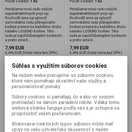
Počet v balení:
1 ks
Počet v balení:
1 ks
Prinášame novú radu naších
Prinášame novú radu naších
superatraktívnych pop-up.
superatraktívnych pop-up.
Rozhodli sme sa vytvoriť
Rozhodli sme sa vytvoriť
samostatnú radu plávajúceho
samostatnú radu plávajúceho
boilies presne ku každému druhu
boilies presne ku každému druhu
našeho LEGEND boilies. Táto
našeho LEGEND boilies. Táto
rada je najobľúbenejším boilisom
rada je najobľúbenejším boilisom
a preto sme k...
a preto sme k...
7,99 EUR
7,99 EUR
6,496 EUR (Vaša cena bez DPH:)
6,496 EUR (Vaša cena bez DPH:)
Pridať do košíka
Pridať do košíka
Súhlas s využitím súborov cookies
Na našom webe pracujeme so súbormi cookies,
ktoré nám pomáhajú skvalitniť naše služby a
personalizovať ponuky.
Súbory cookies si pamätajú, čo a ako vo svojom
prehliadači na danom zariadení robíte. Vďaka tomu
webová stránka funguje podľa vás a je schopná sa
prispôsobiť vašim preferenciám.
Blokovanie niektorých typov súborov môže mať
vplyv na vašu užívateľskú skúsenosť s naším