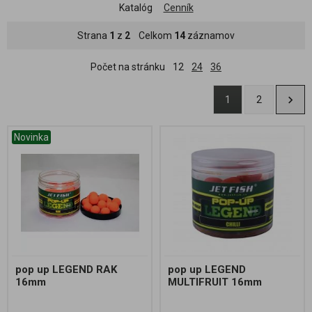
Katalóg
Cenník
Strana
1
z
2
Celkom
14
záznamov
Počet na stránku
12
24
36
1
2
Novinka
pop up LEGEND RAK
pop up LEGEND
16mm
MULTIFRUIT 16mm