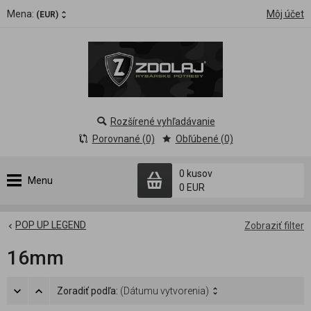
Mena:
Môj účet
(EUR)
Rozšírené vyhľadávanie
Porovnané (0)
Obľúbené (0)
0 kusov
Menu
0 EUR
POP UP LEGEND
Zobraziť filter
16mm
Zoradiť podľa:
(Dátumu vytvorenia)