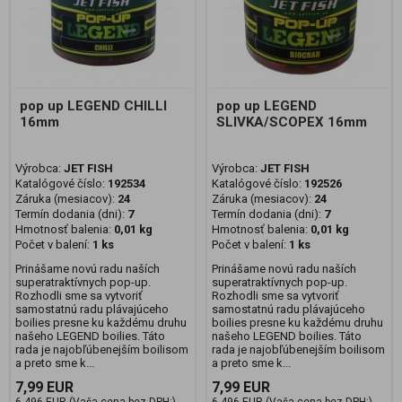
pop up LEGEND CHILLI
pop up LEGEND
16mm
SLIVKA/SCOPEX 16mm
Výrobca:
JET FISH
Výrobca:
JET FISH
Katalógové číslo:
192534
Katalógové číslo:
192526
Záruka (mesiacov):
24
Záruka (mesiacov):
24
Termín dodania (dni):
7
Termín dodania (dni):
7
Hmotnosť balenia:
0,01 kg
Hmotnosť balenia:
0,01 kg
Počet v balení:
1 ks
Počet v balení:
1 ks
Prinášame novú radu naších
Prinášame novú radu naších
superatraktívnych pop-up.
superatraktívnych pop-up.
Rozhodli sme sa vytvoriť
Rozhodli sme sa vytvoriť
samostatnú radu plávajúceho
samostatnú radu plávajúceho
boilies presne ku každému druhu
boilies presne ku každému druhu
našeho LEGEND boilies. Táto
našeho LEGEND boilies. Táto
rada je najobľúbenejším boilisom
rada je najobľúbenejším boilisom
a preto sme k...
a preto sme k...
7,99 EUR
7,99 EUR