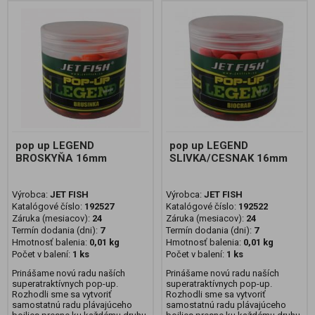
pop up LEGEND
pop up LEGEND
BROSKYŇA 16mm
SLIVKA/CESNAK 16mm
Výrobca:
JET FISH
Výrobca:
JET FISH
Katalógové číslo:
192527
Katalógové číslo:
192522
Záruka (mesiacov):
24
Záruka (mesiacov):
24
Termín dodania (dni):
7
Termín dodania (dni):
7
Hmotnosť balenia:
0,01 kg
Hmotnosť balenia:
0,01 kg
Počet v balení:
1 ks
Počet v balení:
1 ks
Prinášame novú radu naších
Prinášame novú radu naších
superatraktívnych pop-up.
superatraktívnych pop-up.
Rozhodli sme sa vytvoriť
Rozhodli sme sa vytvoriť
samostatnú radu plávajúceho
samostatnú radu plávajúceho