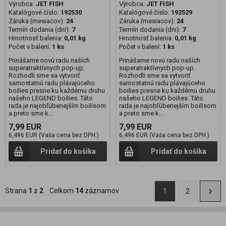
Výrobca:
JET FISH
Výrobca:
JET FISH
Katalógové číslo:
192530
Katalógové číslo:
192529
Záruka (mesiacov):
24
Záruka (mesiacov):
24
Termín dodania (dni):
7
Termín dodania (dni):
7
Hmotnosť balenia:
0,01 kg
Hmotnosť balenia:
0,01 kg
Počet v balení:
1 ks
Počet v balení:
1 ks
Prinášame novú radu naších
Prinášame novú radu naších
superatraktívnych pop-up.
superatraktívnych pop-up.
Rozhodli sme sa vytvoriť
Rozhodli sme sa vytvoriť
samostatnú radu plávajúceho
samostatnú radu plávajúceho
boilies presne ku každému druhu
boilies presne ku každému druhu
našeho LEGEND boilies. Táto
našeho LEGEND boilies. Táto
rada je najobľúbenejším boilisom
rada je najobľúbenejším boilisom
a preto sme k...
a preto sme k...
7,99 EUR
7,99 EUR
6,496 EUR (Vaša cena bez DPH:)
6,496 EUR (Vaša cena bez DPH:)
Pridať do košíka
Pridať do košíka
Strana
1
z
2
Celkom
14
záznamov
1
2