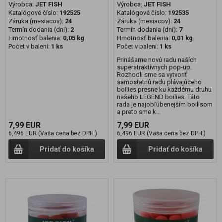
Výrobca:
JET FISH
Výrobca:
JET FISH
Katalógové číslo:
192525
Katalógové číslo:
192535
Záruka (mesiacov):
24
Záruka (mesiacov):
24
Termín dodania (dni):
2
Termín dodania (dni):
7
Hmotnosť balenia:
0,05 kg
Hmotnosť balenia:
0,01 kg
Počet v balení:
1 ks
Počet v balení:
1 ks
Prinášame novú radu naších
superatraktívnych pop-up.
Rozhodli sme sa vytvoriť
samostatnú radu plávajúceho
boilies presne ku každému druhu
našeho LEGEND boilies. Táto
rada je najobľúbenejším boilisom
a preto sme k...
7,99 EUR
7,99 EUR
6,496 EUR (Vaša cena bez DPH:)
6,496 EUR (Vaša cena bez DPH:)
Pridať do košíka
Pridať do košíka