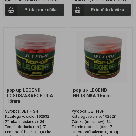
6,496 EUR (Vaša cena bez DPH:)
6,496 EUR (Vaša cena bez DPH:)
Pridať do košíka
Pridať do košíka
pop up LEGEND
pop up LEGEND
LOSOS/ASAFOETIDA
BRUSINKA 16mm
16mm
Výrobca:
JET FISH
Výrobca:
JET FISH
Katalógové číslo:
192532
Katalógové číslo:
192523
Záruka (mesiacov):
24
Záruka (mesiacov):
24
Termín dodania (dni):
7
Termín dodania (dni):
7
Hmotnosť balenia:
0,01 kg
Hmotnosť balenia:
0,01 kg