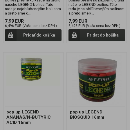
boilies presne ku každému druhu
boilies presne ku každému druhu
našeho LEGEND boilies. Táto
našeho LEGEND boilies. Táto
rada je najobľúbenejším boilisom
rada je najobľúbenejším boilisom
a preto sme k...
a preto sme k...
7,99 EUR
7,99 EUR
6,496 EUR (Vaša cena bez DPH:)
6,496 EUR (Vaša cena bez DPH:)
Pridať do košíka
Pridať do košíka
pop up LEGEND
pop up LEGEND
ANANAS/N-BUTYRIC
BIOSQUID 16mm
ACID 16mm