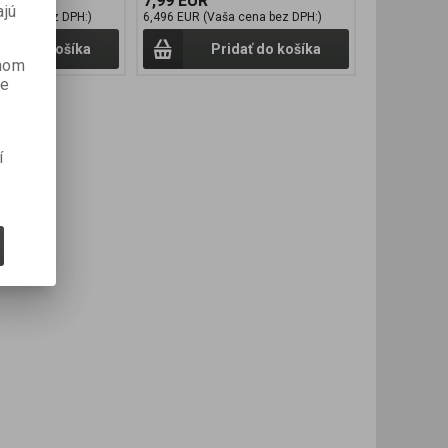
7,99 EUR
ajú
a cena bez DPH:)
6,496 EUR (Vaša cena bez DPH:)
idať do košíka
Pridať do košíka
anom
je
í