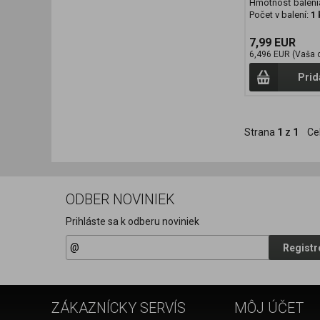
Hmotnosť baleni
Počet v balení:
1 
7,99 EUR
6,496 EUR (Vaša 
Prid
Strana
1
z
1
Ce
ODBER NOVINIEK
Prihláste sa k odberu noviniek
Registr
ZÁKAZNÍCKY SERVÍS
MÔJ ÚČET