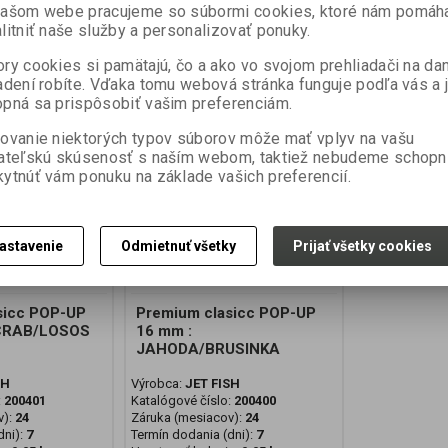
7,99 EUR
7,99 EUR
našom webe pracujeme so súbormi cookies, ktoré nám pomáh
cena bez DPH:)
6,496 EUR (Vaša cena bez DPH:)
6,496 EUR (Vaš
litniť naše služby a personalizovať ponuky.
ať do košíka
Pridať do košíka
Pr
ry cookies si pamätajú, čo a ako vo svojom prehliadači na d
adení robíte. Vďaka tomu webová stránka funguje podľa vás a 
pná sa prispôsobiť vašim preferenciám.
ovanie niektorých typov súborov môže mať vplyv na vašu
ateľskú skúsenosť s naším webom, taktiež nebudeme schopn
ytnúť vám ponuku na základe vašich preferencií.
astavenie
Odmietnuť všetky
Prijať všetky cookies
sicc POP-UP
Premium clasicc POP-UP
OCRAB/LOSOS
16 mm :
JAHODA/BRUSINKA
SH
Výrobca:
JET FISH
:
200401
Katalógové číslo:
200400
v):
24
Záruka (mesiacov):
24
ni):
7
Termín dodania (dni):
7