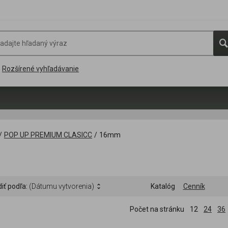
Rozšírené vyhľadávanie
/
POP UP PREMIUM CLASICC
/
16mm
iť podľa:
(Dátumu vytvorenia)
Katalóg
Cenník
Počet na stránku
12
24
36