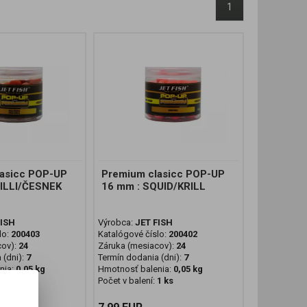
1
asicc POP-UP
Premium clasicc POP-UP
ILLI/ČESNEK
16 mm : SQUID/KRILL
FISH
Výrobca:
JET FISH
lo:
200403
Katalógové číslo:
200402
cov):
24
Záruka (mesiacov):
24
 (dni):
7
Termín dodania (dni):
7
nia:
0,05 kg
Hmotnosť balenia:
0,05 kg
1 ks
Počet v balení:
1 ks