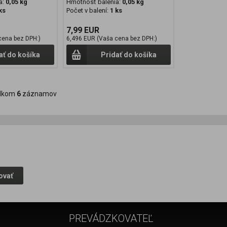
a:
0,05 kg
Hmotnosť balenia:
0,05 kg
ks
Počet v balení:
1 ks
7,99 EUR
cena bez DPH:)
6,496 EUR (Vaša cena bez DPH:)
ať do košíka
Pridať do košíka
lkom
6
záznamov
ovať
PREVÁDZKOVATEĽ