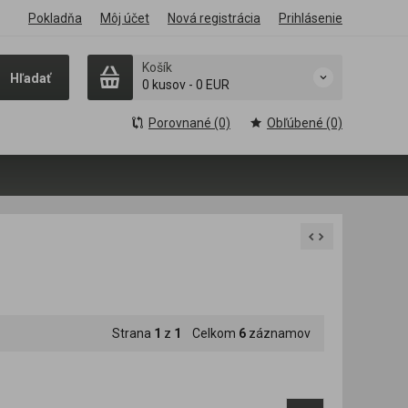
Pokladňa
Môj účet
Nová registrácia
Prihlásenie
Košík
Hľadať
0 kusov
-
0 EUR
Porovnané (0)
Obľúbené (0)
Strana
1
z
1
Celkom
6
záznamov