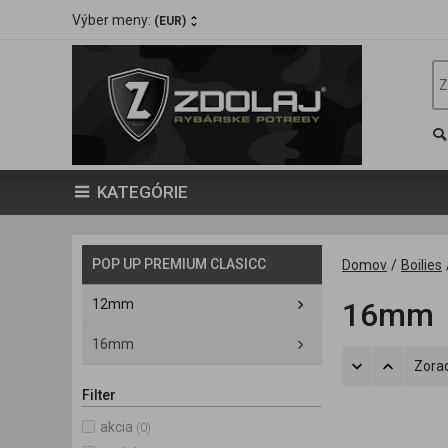
Výber meny:
(EUR)
KATEGÓRIE
POP UP PREMIUM CLASICC
Domov
/
Boilies
12mm
16mm
16mm
Zorad
Filter
akcia
(0)