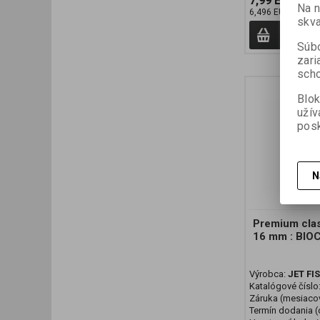
7,99 EUR
Na 
6,496 EUR (Vaša 
skva
Prid
Súbo
zari
scho
Blok
užív
posk
N
Premium cla
16 mm : BI
Výrobca:
JET FI
Katalógové číslo
Záruka (mesiaco
Termín dodania (d