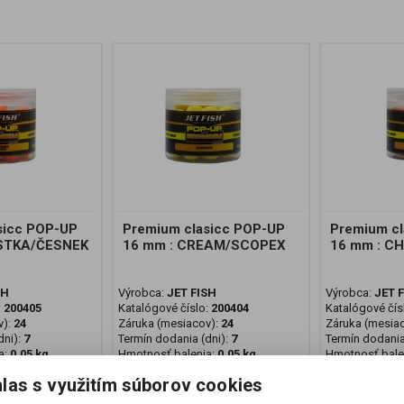
sicc POP-UP
Premium clasicc POP-UP
Premium cl
ESTKA/ČESNEK
16 mm : CREAM/SCOPEX
16 mm : CH
SH
Výrobca:
JET FISH
Výrobca:
JET 
:
200405
Katalógové číslo:
200404
Katalógové čís
v):
24
Záruka (mesiacov):
24
Záruka (mesia
ni):
7
Termín dodania (dni):
7
Termín dodania
a:
0,05 kg
Hmotnosť balenia:
0,05 kg
Hmotnosť bale
ks
Počet v balení:
1 ks
Počet v balení:
las s využitím súborov cookies