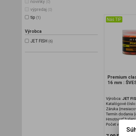
novinky
(0)
výpredaj
(0)
tip
(1)
Náš TIP
Výrobca
JET FISH
(6)
Premium cla
16 mm : ŠV
Výrobca:
JET FI
Katalógové číslo
Záruka (mesiaco
Termín dodania (d
Hmotnosť baleni
Počet v balení:
1 
Súh