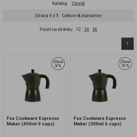
Katalóg
Cenník
Strana
1
z
1
Celkom
6
záznamov
Počet na stránku
12
24
36
1
Zľava
Zľava
8 %
10 %
Fox Cookware Espresso
Fox Cookware Espresso
Maker (450ml 9 cups)
Maker (300ml 6 cups)