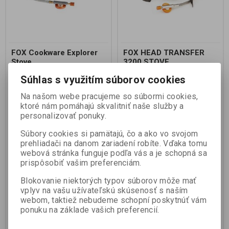
FOX Cookware Explorer
FOX HEAD TRANSFER
Stove
3200 STOVE
Súhlas s využitím súborov cookies
Výrobca:
FOX
Výrobca:
FOX
Na našom webe pracujeme so súbormi cookies,
Katalógové číslo:
CCW018
Katalógové číslo:
CCW011
ktoré nám pomáhajú skvalitniť naše služby a
Záruka (mesiacov):
24
Záruka (mesiacov):
24
Termín dodania (dni):
2
Termín dodania (dni):
7
personalizovať ponuky.
Hmotnosť balenia:
0,2 kg
Hmotnosť balenia:
0,1 kg
Počet v balení:
1 ks
Počet v balení:
1 ks
Súbory cookies si pamätajú, čo a ako vo svojom
prehliadači na danom zariadení robíte. Vďaka tomu
Kompaktní vařič, který můžete
webová stránka funguje podľa vás a je schopná sa
uložit v naší konvici Fox Kettle
Konstrukce se skládá ze tří noh a
prispôsobiť vašim preferenciám.
hadice pro připojení k plynové
kartuši pro lepší stabilitu
Blokovanie niektorých typov súborov môže mať
Předehřívací hadice Výkon
vplyv na vašu užívateľskú skúsenosť s naším
2400W...
webom, taktiež nebudeme schopní poskytnúť vám
48,99 EUR
57,99 EUR
53,99 EUR
64,99 EUR
ponuku na základe vašich preferencií.
39,83 EUR (Vaša cena bez DPH:)
47,147 EUR (Vaša cena bez DPH:)