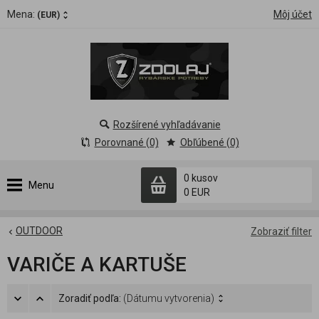
Mena:
Môj účet
(EUR)
Rozšírené vyhľadávanie
Porovnané (0)
Obľúbené (0)
0 kusov
Menu
0 EUR
OUTDOOR
Zobraziť filter
VARIČE A KARTUŠE
Zoradiť podľa:
(Dátumu vytvorenia)