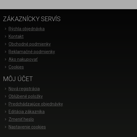
ZÁKAZNÍCKY SERVÍS
Rýchla objednávka
Kontakt
Obchodné podmienky
Reklamačné podmienky
Ako nakupovať
Cookies
MÔJ ÚČET
Nová registrácia
Oblúbené položky
Predchádzajúce objednávky
Editácia zákazníka
Zmeniť heslo
Nastavenie cookies