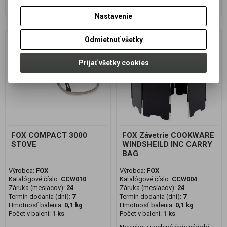
Pridať do košíka
Pridať do košíka
Nastavenie
Odmietnuť všetky
Zľava
Zľava
10 %
11 %
Prijať všetky cookies
FOX COMPACT 3000
FOX Závetrie COOKWARE
STOVE
WINDSHEILD INC CARRY
BAG
Výrobca:
FOX
Výrobca:
FOX
Katalógové číslo:
CCW010
Katalógové číslo:
CCW004
Záruka (mesiacov):
24
Záruka (mesiacov):
24
Termín dodania (dni):
7
Termín dodania (dni):
7
Hmotnosť balenia:
0,1 kg
Hmotnosť balenia:
0,1 kg
Počet v balení:
1 ks
Počet v balení:
1 ks