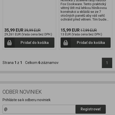
Novinka z ucelené řady nádobí
Fox Cookware. Tento praktický
větrný štít má lehkou hliníkovou
konstrukci a skládá se ze 7
otočných panelů aby váš vařič
ochránil před větrem. Tím bude...
35,99 EUR
15,99 EUR
39,99 EUR
17,99 EUR
29,261 EUR (Vaša cena bez DPH:)
13 EUR (Vaša cena bez DPH:)
Pridať do košíka
Pridať do košíka
Strana
1
z
1
Celkom
6
záznamov
1
ODBER NOVINIEK
Prihláste sa k odberu noviniek
Registrovať