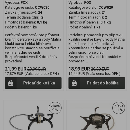
Výrobca:
FOX
Výrobca:
FOX
Katalógové číslo:
CCW030
Katalógové číslo:
CCW029
Záruka (mesiacov):
24
Záruka (mesiacov):
24
Termín dodania (dni):
2
Termín dodania (dni):
2
Hmotnosť balenia:
0,1 kg
Hmotnosť balenia:
0,1 kg
Počet v balení:
1 ks
Počet v balení:
1 ks
Perfektní pomocník pro přípravu
Perfektní pomocník pro přípravu
kvalitní čerstvé kávy u vody Matná
kvalitní čerstvé kávy u vody Matná
khaki barva Lehká hliníková
khaki barva Lehká hliníková
konstrukce Snadno se používá a
konstrukce Snadno se používá a
velmi snadno se čistí
velmi snadno se čistí
Bezpečnostní ventil K dostání v
Bezpečnostní ventil K dostání v
provedení...
provedení...
21,99 EUR
18,99 EUR
23,99 EUR
20,99 EUR
17,879 EUR (Vaša cena bez DPH:)
15,44 EUR (Vaša cena bez DPH:)
Pridať do košíka
Pridať do košíka
Zľava
Zľava
9 %
11 %