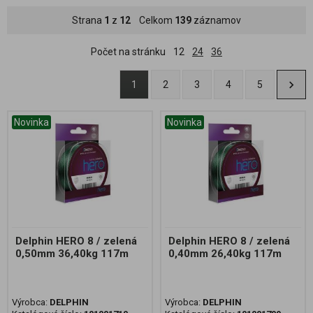
Strana
1
z
12
Celkom
139
záznamov
Počet na stránku
12
24
36
1
2
3
4
5
Novinka
Novinka
Delphin HERO 8 / zelená
Delphin HERO 8 / zelená
0,50mm 36,40kg 117m
0,40mm 26,40kg 117m
Výrobca:
DELPHIN
Výrobca:
DELPHIN