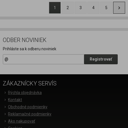
1
2
3
4
5
ODBER NOVINIEK
Prihláste sa k odberu noviniek
Registrovať
ZÁKAZNÍCKY SERVÍS
Rýchla objednávka
Kontakt
Obchodné podmienky
Reklamačné podmienky
Ako nakupovať