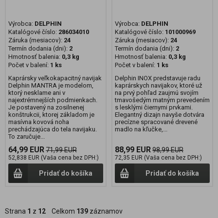
Výrobca:
DELPHIN
Výrobca:
DELPHIN
Katalógové číslo:
286034010
Katalógové číslo:
101000969
Záruka (mesiacov):
24
Záruka (mesiacov):
24
Termín dodania (dni):
2
Termín dodania (dni):
2
Hmotnosť balenia:
0,3 kg
Hmotnosť balenia:
0,3 kg
Počet v balení:
1 ks
Počet v balení:
1 ks
Kaprársky veľkokapacitný navijak
Delphin INOX predstavuje radu
Delphin MANTRA je modelom,
kaprárskych navijakov, ktoré už
ktorý nesklame ani v
na prvý pohľad zaujmú svojím
najextrémnejších podmienkach.
tmavošedým matným prevedením
Je postavený na zosilnenej
s lesklými čiernymi prvkami.
konštrukcii, ktorej základom je
Elegantný dizajn navyše dotvára
masívna kovová noha
precízne spracované drevené
prechádzajúca do tela navijaku.
madlo na kľučke,...
To zaručuje...
64,99 EUR
88,99 EUR
71,99 EUR
98,99 EUR
52,838 EUR (Vaša cena bez DPH:)
72,35 EUR (Vaša cena bez DPH:)
Pridať do košíka
Pridať do košíka
Strana
1
z
12
Celkom
139
záznamov