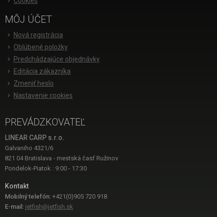
Cookies
MÔJ ÚČET
Nová registrácia
Oblúbené položky
Predchádzajúce objednávky
Editácia zákazníka
Zmeniť heslo
Nastavenie cookies
PREVÁDZKOVATEĽ
LINEAR CARP s.r.o.
Galvaniho 4321/6
821 04 Bratislava - mestská časť Ružinov
Pondelok-Piatok : 9:00 - 17:30
Kontakt
Mobilný telefón:
+421(0)905 720 918
E-mail:
jetfish@jetfish.sk