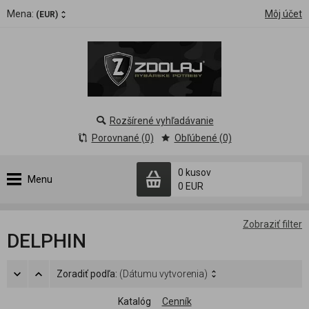
Mena:
Môj účet
(EUR)
Rozšírené vyhľadávanie
Porovnané (0)
Obľúbené (0)
0 kusov
Menu
0 EUR
Zobraziť filter
DELPHIN
Zoradiť podľa:
(Dátumu vytvorenia)
Katalóg
Cenník