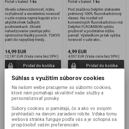
Počet v balení:
1 ks
Počet v balení:
1 ks
Skvelú oderuvzdornosť, nízku
Pod značkou Delphin získavate
rozťažnosť a excelentnú nosnosť
prémiový 100% fluorokarbónový
v uzle ocenia najmä kaprári a to v
vlasec. Na rozdiel od
akýchkoľvek ťažkých
konvenčných fluorokarbónov má
podmienkach. Skvelé
Delphin FLRCARBON vyššiu
nahadzovanie zaisťuje jeho
pružnosť a podstatne nižšiu
výnimočne hladký povrch. TOKYO
pamäť. Výsledkom je tak vyššia
patrí do najvyššej triedy...
nosnosť v uzle ako...
14,99 EUR
4,99 EUR
12,187 EUR (Vaša cena bez DPH:)
4,057 EUR (Vaša cena bez DPH:)
Pridať do košíka
Pridať do košíka
Súhlas s využitím súborov cookies
Na našom webe pracujeme so súbormi cookies,
Novinka
Novinka
ktoré nám pomáhajú skvalitniť naše služby a
personalizovať ponuky.
Súbory cookies si pamätajú, čo a ako vo svojom
prehliadači na danom zariadení robíte. Vďaka tomu
webová stránka funguje podľa vás a je schopná sa
prispôsobiť vašim preferenciám.