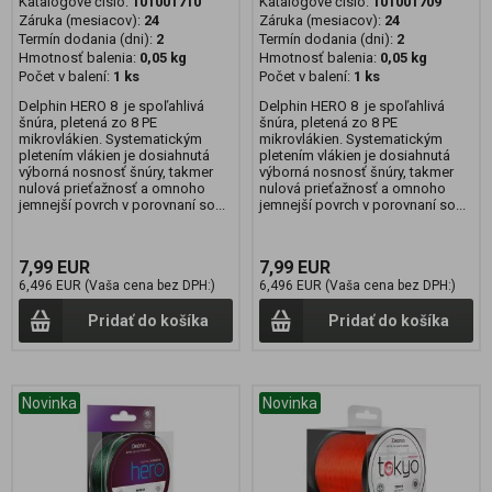
Katalógové číslo:
101001710
Katalógové číslo:
101001709
Záruka (mesiacov):
24
Záruka (mesiacov):
24
Termín dodania (dni):
2
Termín dodania (dni):
2
Hmotnosť balenia:
0,05 kg
Hmotnosť balenia:
0,05 kg
Počet v balení:
1 ks
Počet v balení:
1 ks
Delphin HERO 8 je spoľahlivá
Delphin HERO 8 je spoľahlivá
šnúra, pletená zo 8 PE
šnúra, pletená zo 8 PE
mikrovlákien. Systematickým
mikrovlákien. Systematickým
pletením vlákien je dosiahnutá
pletením vlákien je dosiahnutá
výborná nosnosť šnúry, takmer
výborná nosnosť šnúry, takmer
nulová prieťažnosť a omnoho
nulová prieťažnosť a omnoho
jemnejší povrch v porovnaní so...
jemnejší povrch v porovnaní so...
7,99 EUR
7,99 EUR
6,496 EUR (Vaša cena bez DPH:)
6,496 EUR (Vaša cena bez DPH:)
Pridať do košíka
Pridať do košíka
Novinka
Novinka