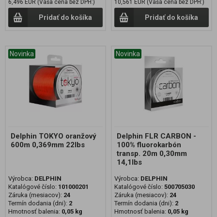
6,496 EUR (Vaša cena bez DPH:)
10,561 EUR (Vaša cena bez DPH:)
Pridať do košíka
Pridať do košíka
Novinka
Novinka
Delphin TOKYO oranžový
Delphin FLR CARBON -
600m 0,369mm 22lbs
100% fluorokarbón
transp. 20m 0,30mm
14,1lbs
Výrobca:
DELPHIN
Výrobca:
DELPHIN
Katalógové číslo:
101000201
Katalógové číslo:
500705030
Záruka (mesiacov):
24
Záruka (mesiacov):
24
Termín dodania (dni):
2
Termín dodania (dni):
2
Hmotnosť balenia:
0,05 kg
Hmotnosť balenia:
0,05 kg