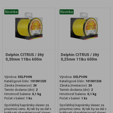
Novinka
Novinka
Delphin CITRUS / žltý
Delphin CITRUS / žltý
0,30mm 11lbs 600m
0,25mm 11lbs 600m
Výrobca:
DELPHIN
Výrobca:
DELPHIN
Katalógové číslo:
101001325
Katalógové číslo:
101001324
Záruka (mesiacov):
24
Záruka (mesiacov):
24
Termín dodania (dni):
2
Termín dodania (dni):
2
Hmotnosť balenia:
0,1 kg
Hmotnosť balenia:
0,1 kg
Počet v balení:
1 ks
Počet v balení:
1 ks
Spoľahlivý kaprársky vlasec za
Spoľahlivý kaprársky vlasec za
priaznivú cenu. Aj tak by sa dal v
priaznivú cenu. Aj tak by sa dal v
krátkosti charakterizovať vlasec
krátkosti charakterizovať vlasec