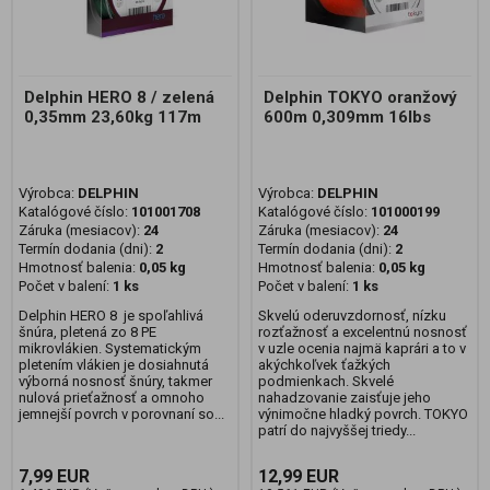
Delphin HERO 8 / zelená
Delphin TOKYO oranžový
0,35mm 23,60kg 117m
600m 0,309mm 16lbs
Výrobca:
DELPHIN
Výrobca:
DELPHIN
Katalógové číslo:
101001708
Katalógové číslo:
101000199
Záruka (mesiacov):
24
Záruka (mesiacov):
24
Termín dodania (dni):
2
Termín dodania (dni):
2
Hmotnosť balenia:
0,05 kg
Hmotnosť balenia:
0,05 kg
Počet v balení:
1 ks
Počet v balení:
1 ks
Delphin HERO 8 je spoľahlivá
Skvelú oderuvzdornosť, nízku
šnúra, pletená zo 8 PE
rozťažnosť a excelentnú nosnosť
mikrovlákien. Systematickým
v uzle ocenia najmä kaprári a to v
pletením vlákien je dosiahnutá
akýchkoľvek ťažkých
výborná nosnosť šnúry, takmer
podmienkach. Skvelé
nulová prieťažnosť a omnoho
nahadzovanie zaisťuje jeho
jemnejší povrch v porovnaní so...
výnimočne hladký povrch. TOKYO
patrí do najvyššej triedy...
7,99 EUR
12,99 EUR