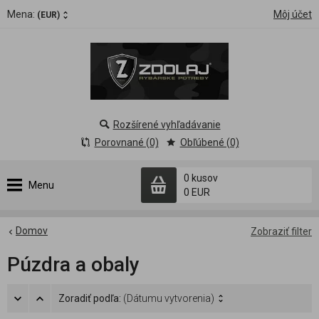
Mena:
Môj účet
(EUR)
Rozšírené vyhľadávanie
Porovnané (0)
Obľúbené (0)
0 kusov
Menu
0 EUR
Domov
Zobraziť filter
Púzdra a obaly
Zoradiť podľa:
(Dátumu vytvorenia)