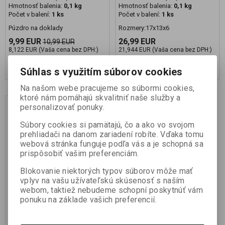
Hmotnosť balenia:
0,1 kg
Hmotnosť balenia:
0,1 kg
Počet v balení:
1 ks
Počet v balení:
1 ks
Púzdro na doklady
Rozmery:17x13x6
9,99 EUR
26,99 EUR
10,99 EUR
8,122 EUR (Vaša cena bez DPH:)
21,944 EUR (Vaša cena bez DPH:)
Pridať do košíka
Pridať do košíka
Súhlas s využitím súborov cookies
Na našom webe pracujeme so súbormi cookies,
ktoré nám pomáhajú skvalitniť naše služby a
personalizovať ponuky.
Súbory cookies si pamätajú, čo a ako vo svojom
prehliadači na danom zariadení robíte. Vďaka tomu
webová stránka funguje podľa vás a je schopná sa
prispôsobiť vašim preferenciám.
Blokovanie niektorých typov súborov môže mať
KEVIN NASH MEDIUM
vplyv na vašu užívateľskú skúsenosť s naším
BITS POUCHES
webom, taktiež nebudeme schopní poskytnúť vám
ponuku na základe vašich preferencií.
Výrobca:
NASH
Katalógové číslo:
T3321
Záruka (mesiacov):
24