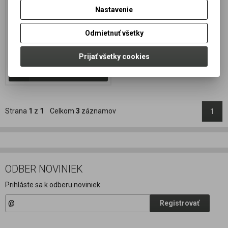
Termín dodania (dni):
7
Nastavenie
Hmotnosť balenia:
0,3 kg
Odmietnuť všetky
Rozmery:8x15x8
16,99 EUR
13,814 EUR (Vaša cena bez DPH:)
Prijať všetky cookies
Pridať do košíka
Strana
1
z
1
Celkom
3
záznamov
1
ODBER NOVINIEK
Prihláste sa k odberu noviniek
Registrovať