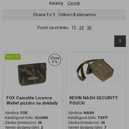
Katalóg
Cenník
Strana
1
z
1
Celkom
3
záznamov
Počet na stránku
12
24
36
1
Náš TIP
Zľava
9 %
FOX Camolite Licence
KEVIN NASH SECURITY
Wallet púzdro na doklady
POUCH
Výrobca:
FOX
Výrobca:
NASH
Katalógové číslo:
CLU406
Katalógové číslo:
T3371
Záruka (mesiacov):
24
Záruka (mesiacov):
24
Termín dodania (dni):
2
Termín dodania (dni):
7