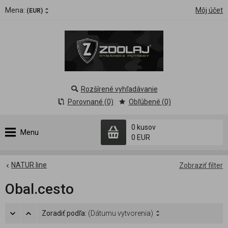
Mena:
Môj účet
(EUR)
Rozšírené vyhľadávanie
Porovnané (0)
Obľúbené (0)
0 kusov
Menu
0 EUR
NATUR line
Zobraziť filter
Obal.cesto
Zoradiť podľa:
(Dátumu vytvorenia)