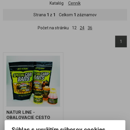
Katalóg
Cenník
Strana
1
z
1
Celkom
1
záznamov
Počet na stránku
12
24
36
1
NATUR LINE -
OBALOVACIE CESTO
KUKURICA 250g
Súhlas s využitím súborov cookies