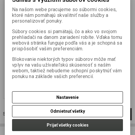
Výrobca:
JET FISH
Katalógové číslo:
000307
Na našom webe pracujeme so súbormi cookies,
Záruka (mesiacov):
24
ktoré nám pomáhajú skvalitniť naše služby a
Termín dodania (dni):
7
personalizovať ponuky.
Hmotnosť balenia:
0,25 kg
Počet v balení:
1 ks
Súbory cookies si pamätajú, čo a ako vo svojom
Těsto obsahuje mnoho variant
prehliadači na danom zariadení robíte. Vďaka tomu
přírodní i zušlechtěné kukuřice,
webová stránka funguje podľa vás a je schopná sa
například kukuřičnou mouku,
prispôsobiť vašim preferenciám.
kukuřičný extrakt, drcené
kukuřičné lupínky, CSL a také
Blokovanie niektorých typov súborov môže mať
zapékanou TTX kukuřici. Součástí
je samozřejmě i kvalitní sladidlo a
vplyv na vašu užívateľskú skúsenosť s naším
nádherně...
webom, taktiež nebudeme schopní poskytnúť vám
5,99 EUR
ponuku na základe vašich preferencií.
4,87 EUR (Vaša cena bez DPH:)
Pridať do košíka
Nastavenie
Odmietnuť všetky
Strana
1
z
1
Celkom
1
záznamov
1
Prijať všetky cookies