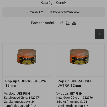
Katalóg
Cenník
Strana
1
z
1
Celkom
6
záznamov
Počet na stránku
12
24
36
1
Pop up SUPRAFISH SYR
Pop up SUPRAFISH
12mm
JATRA 12mm
Výrobca:
JET FISH
Výrobca:
JET FISH
Katalógové číslo:
1922974
Katalógové číslo:
1922976
Záruka (mesiacov):
24
Záruka (mesiacov):
24
Termín dodania (dni):
7
Termín dodania (dni):
7