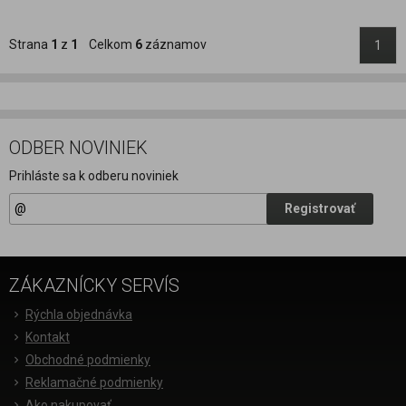
Strana
1
z
1
Celkom
6
záznamov
1
ODBER NOVINIEK
Prihláste sa k odberu noviniek
Registrovať
ZÁKAZNÍCKY SERVÍS
Rýchla objednávka
Kontakt
Obchodné podmienky
Reklamačné podmienky
Ako nakupovať