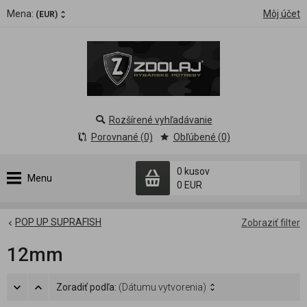
Mena:
Môj účet
(EUR)
Rozšírené vyhľadávanie
Porovnané (0)
Obľúbené (0)
0 kusov
Menu
0 EUR
POP UP SUPRAFISH
Zobraziť filter
12mm
Zoradiť podľa:
(Dátumu vytvorenia)