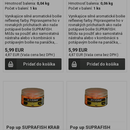
Hmotnosť balenia:
0,04 kg
Hmotnosť balenia:
0,06 kg
Počet v balení:
1 ks
Počet v balení:
1 ks
Vynikajúce silné aromatické boilie
Vynikajúce silné aromatické boilie
reflexnej farby. Pripravujeme ho v
reflexnej farby. Pripravujeme ho v
rovnakých príchutiach ako naše
rovnakých príchutiach ako naše
potápavé boilie SUPRAFISH.
potápavé boilie SUPRAFISH.
Môžu sa použiť ako samostatná
Môžu sa použiť ako samostatná
nástraha alebo v kombinácii s
nástraha alebo v kombinácii s
potápavým boilie na panáčka,...
potápavým boilie na panáčka,...
5,99 EUR
5,99 EUR
4,87 EUR (Vaša cena bez DPH:)
4,87 EUR (Vaša cena bez DPH:)
Pridať do košíka
Pridať do košíka
Pop up SUPRAFISH KRAB
Pop up SUPRAFISH