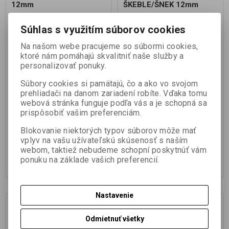
12mm
ŠKEBLE/ŠNEK 12mm
Výrobca:
JET FISH
Výrobca:
JET FISH
Súhlas s využitím súborov cookies
Katalógové číslo:
1922972
Katalógové číslo:
1922975
Záruka (mesiacov):
24
Záruka (mesiacov):
24
Na našom webe pracujeme so súbormi cookies,
Termín dodania (dni):
7
Termín dodania (dni):
7
ktoré nám pomáhajú skvalitniť naše služby a
Hmotnosť balenia:
0,04 kg
Hmotnosť balenia:
0,04 kg
personalizovať ponuky.
Počet v balení:
1 ks
Počet v balení:
1 ks
Vynikajúce silné aromatické boilie
Vynikajúce silné aromatické boilie
Súbory cookies si pamätajú, čo a ako vo svojom
reflexnej farby. Pripravujeme ho v
reflexnej farby. Pripravujeme ho v
prehliadači na danom zariadení robíte. Vďaka tomu
rovnakých príchutiach ako naše
rovnakých príchutiach ako naše
webová stránka funguje podľa vás a je schopná sa
potápavé boilie SUPRAFISH.
potápavé boilie SUPRAFISH.
Môžu sa použiť ako samostatná
Môžu sa použiť ako samostatná
prispôsobiť vašim preferenciám.
nástraha alebo v kombinácii s
nástraha alebo v kombinácii s
potápavým boilie na panáčka,...
potápavým boilie na panáčka,...
Blokovanie niektorých typov súborov môže mať
5,99 EUR
5,99 EUR
vplyv na vašu užívateľskú skúsenosť s naším
4,87 EUR (Vaša cena bez DPH:)
4,87 EUR (Vaša cena bez DPH:)
webom, taktiež nebudeme schopní poskytnúť vám
ponuku na základe vašich preferencií.
Pridať do košíka
Pridať do košíka
Nastavenie
Akcia
Odmietnuť všetky