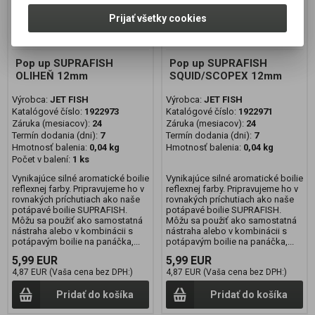
Prijať všetky cookies
Pop up SUPRAFISH
Pop up SUPRAFISH
OLIHEŇ 12mm
SQUID/SCOPEX 12mm
Výrobca:
JET FISH
Výrobca:
JET FISH
Katalógové číslo:
1922973
Katalógové číslo:
1922971
Záruka (mesiacov):
24
Záruka (mesiacov):
24
Termín dodania (dni):
7
Termín dodania (dni):
7
Hmotnosť balenia:
0,04 kg
Hmotnosť balenia:
0,04 kg
Počet v balení:
1 ks
Vynikajúce silné aromatické boilie
Vynikajúce silné aromatické boilie
reflexnej farby. Pripravujeme ho v
reflexnej farby. Pripravujeme ho v
rovnakých príchutiach ako naše
rovnakých príchutiach ako naše
potápavé boilie SUPRAFISH.
potápavé boilie SUPRAFISH.
Môžu sa použiť ako samostatná
Môžu sa použiť ako samostatná
nástraha alebo v kombinácii s
nástraha alebo v kombinácii s
potápavým boilie na panáčka,...
potápavým boilie na panáčka,...
5,99 EUR
5,99 EUR
4,87 EUR (Vaša cena bez DPH:)
4,87 EUR (Vaša cena bez DPH:)
Pridať do košíka
Pridať do košíka