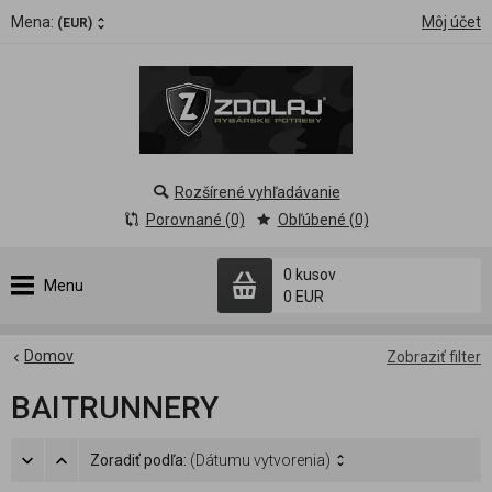
Mena:
Môj účet
(EUR)
Rozšírené vyhľadávanie
Porovnané (0)
Obľúbené (0)
0 kusov
Menu
0 EUR
Domov
Zobraziť filter
BAITRUNNERY
Zoradiť podľa:
(Dátumu vytvorenia)