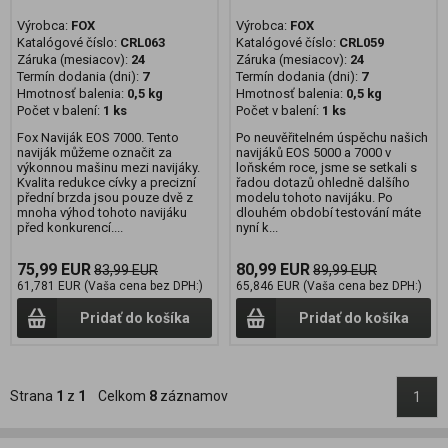
Výrobca:
FOX
Výrobca:
FOX
Katalógové číslo:
CRL063
Katalógové číslo:
CRL059
Záruka (mesiacov):
24
Záruka (mesiacov):
24
Termín dodania (dni):
7
Termín dodania (dni):
7
Hmotnosť balenia:
0,5 kg
Hmotnosť balenia:
0,5 kg
Počet v balení:
1 ks
Počet v balení:
1 ks
Fox Naviják EOS 7000. Tento
Po neuvěřitelném úspěchu našich
naviják můžeme označit za
navijáků EOS 5000 a 7000 v
výkonnou mašinu mezi navijáky.
loňském roce, jsme se setkali s
Kvalita redukce cívky a precizní
řadou dotazů ohledně dalšího
přední brzda jsou pouze dvě z
modelu tohoto navijáku. Po
mnoha výhod tohoto navijáku
dlouhém období testování máte
před konkurencí....
nyní k...
75,99 EUR
80,99 EUR
83,99 EUR
89,99 EUR
61,781 EUR (Vaša cena bez DPH:)
65,846 EUR (Vaša cena bez DPH:)
Pridať do košíka
Pridať do košíka
Strana
1
z
1
Celkom
8
záznamov
1