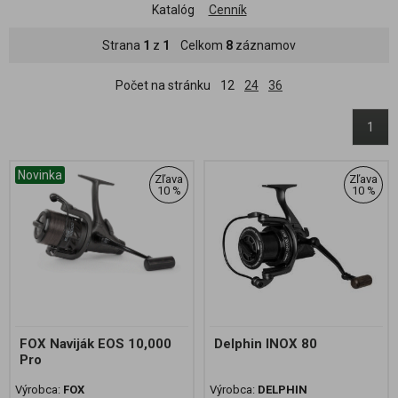
Katalóg
Cenník
Strana
1
z
1
Celkom
8
záznamov
Počet na stránku
12
24
36
1
Novinka
Zľava
Zľava
10 %
10 %
FOX Naviják EOS 10,000
Delphin INOX 80
Pro
Výrobca:
FOX
Výrobca:
DELPHIN