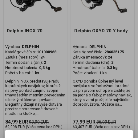
Delphin INOX 70
Delphin OXYD 70 Y body
Výrobca:
DELPHIN
Výrobca:
DELPHIN
Katalógové číslo:
101000968
Katalógové číslo:
286035175
Záruka (mesiacov):
24
Záruka (mesiacov):
24
Termín dodania (dni):
2
Termín dodania (dni):
2
Hmotnosť balenia:
0,3 kg
Hmotnosť balenia:
0,3 kg
Počet v balení:
1 ks
Počet v balení:
1 ks
Delphin INOX predstavuje radu
OXYD ponúka úplne iný level
kaprárskych navijakov, ktoré už
navijaka s voľnobežnou brzdou!
na prvý pohľad zaujmú svojím
Už pri prvom uchopení zistíte, že
tmavošedým matným prevedením
sa jedná o ťažký, masívny navijak,
s lesklými čiernymi prvkami.
ktorý s vami prežije tie najväčšie
Elegantný dizajn navyše dotvára
dobrodružstvá. Môžete sa...
precízne spracované drevené
madlo na kľučke,...
84,99 EUR
77,99 EUR
93,99 EUR
86,99 EUR
69,098 EUR (Vaša cena bez DPH:)
63,407 EUR (Vaša cena bez DPH:)
Pridať do košíka
Pridať do košíka