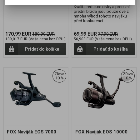
výkonnou mašinu mezi navijáky.
Kvalita redukce cívky a precizní
přední brzda jsou pouze dvě z
mnoha výhod tohoto navijáku
před konkurencí....
170,99 EUR
69,99 EUR
189,99 EUR
77,99 EUR
139,017 EUR (Vaša cena bez DPH:)
56,903 EUR (Vaša cena bez DPH:)
Pridať do košíka
Pridať do košíka
Zľava
Zľava
10 %
10 %
FOX Naviják EOS 7000
FOX Naviják EOS 10000