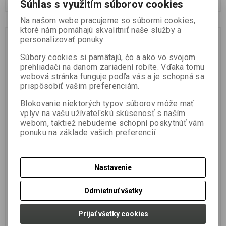
Súhlas s využitím súborov cookies
Na našom webe pracujeme so súbormi cookies,
ktoré nám pomáhajú skvalitniť naše služby a
Zľava
Zľava
personalizovať ponuky.
10 %
10 %
Súbory cookies si pamätajú, čo a ako vo svojom
prehliadači na danom zariadení robíte. Vďaka tomu
webová stránka funguje podľa vás a je schopná sa
prispôsobiť vašim preferenciám.
Blokovanie niektorých typov súborov môže mať
vplyv na vašu užívateľskú skúsenosť s naším
webom, taktiež nebudeme schopní poskytnúť vám
FOX Naviják EOS 12000
FOX Naviják EOS 5000
ponuku na základe vašich preferencií.
FS
Výrobca:
FOX
Výrobca:
FOX
Katalógové číslo:
CRL075
Katalógové číslo:
CRL062
Nastavenie
Záruka (mesiacov):
24
Záruka (mesiacov):
24
Termín dodania (dni):
7
Termín dodania (dni):
7
Odmietnuť všetky
Hmotnosť balenia:
0,5 kg
Hmotnosť balenia:
0,5 kg
Počet v balení:
1 ks
Počet v balení:
1 ks
Prijať všetky cookies
Fox Naviják EOS 5000. Tento
naviják můžeme označit za