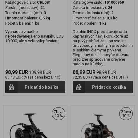
Katalógové číslo:
CRL081
Katalógové číslo:
101000969
Záruka (mesiacov):
24
Záruka (mesiacov):
24
Termín dodania (dni):
3
Termín dodania (dni):
2
Hmotnosť balenia:
0,5 kg
Hmotnosť balenia:
0,3 kg
Počet v balení:
1 ks
Počet v balení:
1 ks
Vychádza z nášho
Delphin INOX predstavuje radu
nejpredávanejšieho navijáku EOS
kaprárskych navijakov, ktoré už
10,000, ale s veľa vylepšeniami
na prvý pohľad zaujmú svojím
tmavošedým matným prevedením
s lesklými čiernymi prvkami.
Elegantný dizajn navyše dotvára
precízne spracované drevené
madlo na kľučke,...
98,99 EUR
88,99 EUR
109,99 EUR
98,99 EUR
80,48 EUR (Vaša cena bez DPH:)
72,35 EUR (Vaša cena bez DPH:)
Pridať do košíka
Pridať do košíka
Zľava
Zľava
10 %
10 %