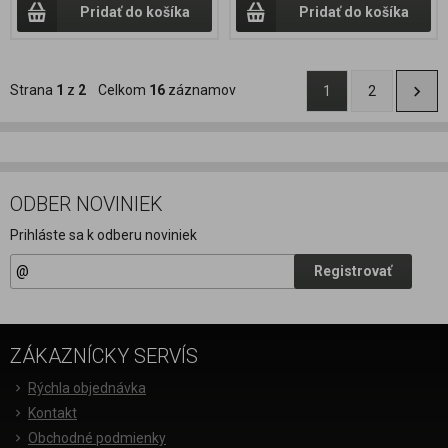
Pridať do košíka
Pridať do košíka
Strana
1
z
2
Celkom
16
záznamov
1
2
ODBER NOVINIEK
Prihláste sa k odberu noviniek
Registrovať
ZÁKAZNÍCKY SERVÍS
Rýchla objednávka
Kontakt
Obchodné podmienky