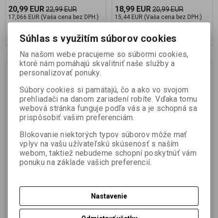
20,99 EUR
18,99 EUR
22,99 EUR
20,99 EUR
17,066 EUR (Vaša cena bez DPH:)
15,44 EUR (Vaša cena bez DPH:)
Pridať do košíka
Pridať do košíka
Súhlas s využitím súborov cookies
Na našom webe pracujeme so súbormi cookies,
ktoré nám pomáhajú skvalitniť naše služby a
Zľava
Zľava
personalizovať ponuky.
10 %
10 %
Súbory cookies si pamätajú, čo a ako vo svojom
prehliadači na danom zariadení robíte. Vďaka tomu
webová stránka funguje podľa vás a je schopná sa
prispôsobiť vašim preferenciám.
Blokovanie niektorých typov súborov môže mať
vplyv na vašu užívateľskú skúsenosť s naším
webom, taktiež nebudeme schopní poskytnúť vám
Fox Trucker Cap
Fox Baseball Cap
ponuku na základe vašich preferencií.
Výrobca:
FOX
Výrobca:
FOX
Katalógové číslo:
CHH026
Katalógové číslo:
CHH027
Nastavenie
Záruka (mesiacov):
24
Záruka (mesiacov):
24
Termín dodania (dni):
2
Termín dodania (dni):
2