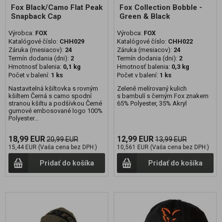
Fox Black/Camo Flat Peak
Fox Collection Bobble -
Snapback Cap
Green & Black
Výrobca:
FOX
Výrobca:
FOX
Katalógové číslo:
CHH029
Katalógové číslo:
CHH022
Záruka (mesiacov):
24
Záruka (mesiacov):
24
Termín dodania (dni):
2
Termín dodania (dni):
2
Hmotnosť balenia:
0,1 kg
Hmotnosť balenia:
0,3 kg
Počet v balení:
1 ks
Počet v balení:
1 ks
Nastavitelná kšiltovka s rovným
Zeleně melírovaný kulich
kšiltem Černá s camo spodní
s bambulí s černým Fox znakem
stranou kšiltu a podšívkou Černé
65% Polyester, 35% Akryl
gumové embosované logo 100%
Polyester...
18,99 EUR
12,99 EUR
20,99 EUR
13,99 EUR
15,44 EUR (Vaša cena bez DPH:)
10,561 EUR (Vaša cena bez DPH:)
Pridať do košíka
Pridať do košíka