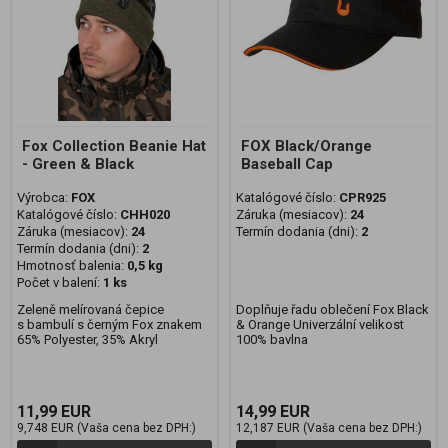
Fox Collection Beanie Hat
FOX Black/Orange
- Green & Black
Baseball Cap
Výrobca:
FOX
Katalógové číslo:
CPR925
Katalógové číslo:
CHH020
Záruka (mesiacov):
24
Záruka (mesiacov):
24
Termín dodania (dni):
2
Termín dodania (dni):
2
Hmotnosť balenia:
0,5 kg
Počet v balení:
1 ks
Zeleně melírovaná čepice
Doplňuje řadu oblečení Fox Black
s bambulí s černým Fox znakem
& Orange Univerzální velikost
65% Polyester, 35% Akryl
100% bavlna
11,99 EUR
14,99 EUR
9,748 EUR (Vaša cena bez DPH:)
12,187 EUR (Vaša cena bez DPH:)