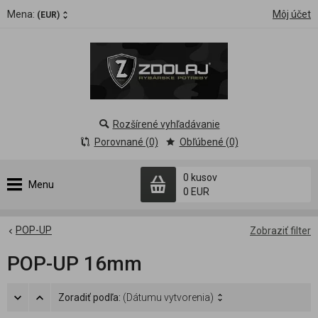
Mena:
Môj účet
(EUR)
Rozšírené vyhľadávanie
Porovnané (0)
Obľúbené (0)
0 kusov
Menu
0 EUR
POP-UP
Zobraziť filter
POP-UP 16mm
Zoradiť podľa:
(Dátumu vytvorenia)