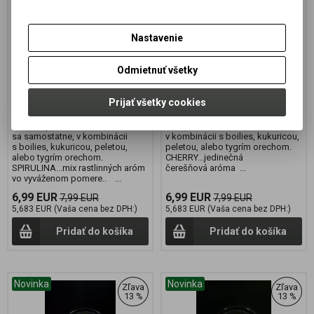
UP 16mm 50g SPIRULINA
UP 16mm 50g CHERRY
Výrobca:
CONQUER
Výrobca:
CONQUER
Nastavenie
Katalógové číslo:
CON028/SPI16
Katalógové číslo:
CON028/CHE16
Záruka (mesiacov):
24
Odmietnuť všetky
Záruka (mesiacov):
24
Termín dodania (dni):
2
Termín dodania (dni):
2
Hmotnosť balenia:
0,05 kg
Hmotnosť balenia:
0,05 kg
Počet v balení:
1 ks
Prijať všetky cookies
Počet v balení:
1 ks
Vhodné pri love amurov. Použiva
Použiva sa samostatne,
sa samostatne, v kombinácii
v kombinácii s boilies, kukuricou,
s boilies, kukuricou, peletou,
peletou, alebo tygrím orechom.
alebo tygrím orechom.
CHERRY...jedinečná
SPIRULINA...mix rastlinných aróm
čerešňová aróma ...
vo vyváženom pomere.. ...
6,99 EUR
6,99 EUR
7,99 EUR
7,99 EUR
5,683 EUR (Vaša cena bez DPH:)
5,683 EUR (Vaša cena bez DPH:)
Pridať do košíka
Pridať do košíka
Novinka
Novinka
Zľava
Zľava
13 %
13 %