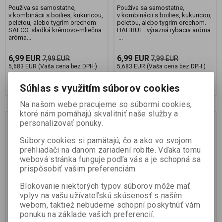
Použiva sa samostatne,
Použiva sa samostatne,
v kombinácii s boilies, kukuricou,
v kombinácii s boilies, kukuricou,
peletou, alebo tygrím orechom
peletou, alebo tygrím orechom.
SALCO..sladká krémovo-mliečna
HALIBUT...výrazná rybacia aróma
aróma...
...
6,99 EUR
6,99 EUR
7,99 EUR
7,99 EUR
5,683 EUR (Vaša cena bez DPH:)
5,683 EUR (Vaša cena bez DPH:)
Pridať do košíka
Pridať do košíka
Súhlas s využitím súborov cookies
Na našom webe pracujeme so súbormi cookies,
ktoré nám pomáhajú skvalitniť naše služby a
Novinka
Novinka
Zľava
Zľava
personalizovať ponuky.
13 %
13 %
Súbory cookies si pamätajú, čo a ako vo svojom
prehliadači na danom zariadení robíte. Vďaka tomu
webová stránka funguje podľa vás a je schopná sa
prispôsobiť vašim preferenciám.
Blokovanie niektorých typov súborov môže mať
vplyv na vašu užívateľskú skúsenosť s naším
webom, taktiež nebudeme schopní poskytnúť vám
CONQUER ELEMENT POP
CONQUER ELEMENT POP
ponuku na základe vašich preferencií.