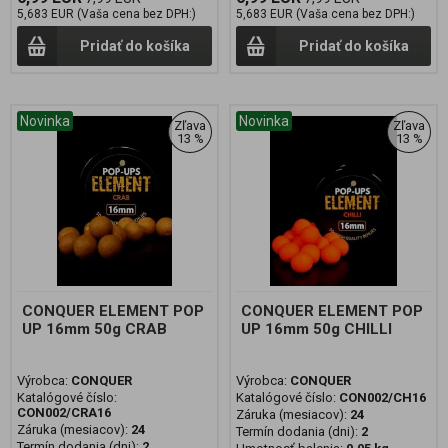
5,683 EUR (Vaša cena bez DPH:)
5,683 EUR (Vaša cena bez DPH:)
Pridať do košíka
Pridať do košíka
Novinka
Novinka
Zľava
Zľava
13 %
13 %
CONQUER ELEMENT POP
CONQUER ELEMENT POP
UP 16mm 50g CRAB
UP 16mm 50g CHILLI
Výrobca:
CONQUER
Výrobca:
CONQUER
Katalógové číslo:
Katalógové číslo:
CON002/CH16
CON002/CRA16
Záruka (mesiacov):
24
Záruka (mesiacov):
24
Termín dodania (dni):
2
Termín dodania (dni):
2