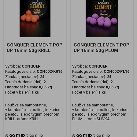
CONQUER ELEMENT POP
CONQUER ELEMENT POP
UP 16mm 50g KRILL
UP 16mm 50g PLUM
Výrobca:
CONQUER
Výrobca:
CONQUER
Katalógové číslo:
CON002/KR16
Katalógové číslo:
CON002/PL16
Záruka (mesiacov):
24
Záruka (mesiacov):
24
Termín dodania (dni):
2
Termín dodania (dni):
2
Hmotnosť balenia:
0,05 kg
Hmotnosť balenia:
0,05 kg
Počet v balení:
1 ks
Počet v balení:
1 ks
Použiva sa samostatne,
Použiva sa samostatne,
v kombinácii s boilies, kukuricou,
v kombinácii s boilies, kukuricou,
peletou, alebo tygrím orechom.
peletou, alebo tygrím orechom
KRILL..aróma KRILL ...
PLUM..aróma SLIVKA...
6,99 EUR
6,99 EUR
7,99 EUR
7,99 EUR