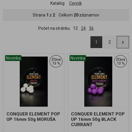
Katalóg
Cenník
Strana
1
z
2
Celkom
20
záznamov
Počet na stránku
12
24
36
1
2
Novinka
Novinka
Zľava
Zľava
13 %
13 %
CONQUER ELEMENT POP
CONQUER ELEMENT POP
UP 16mm 50g MORUŠA
UP 16mm 50g BLACK
CURRANT