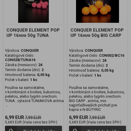
CONQUER ELEMENT POP
CONQUER ELEMENT POP
UP 16mm 50g TUNA
UP 16mm 50g BIG CARP
Výrobca:
CONQUER
Výrobca:
CONQUER
Katalógové číslo:
Katalógové číslo:
CON002/BC16
CON028/TUNA16
Záruka (mesiacov):
24
Záruka (mesiacov):
24
Termín dodania (dni):
2
Termín dodania (dni):
2
Hmotnosť balenia:
0,05 kg
Hmotnosť balenia:
0,05 kg
Počet v balení:
1 ks
Počet v balení:
1 ks
Použiva sa samostatne,
Použiva sa samostatne,
v kombinácii s boilies, kukuricou,
v kombinácii s boilies, kukuricou,
peletou, alebo tygrím orechom.
peletou, alebo tygrím orechom.
TUNA...výrazná TUNIAKOVA aróma
BIG CARP ..aróma, mix
...
najpriťažlivejších príchutí pre
kapra s N-BUTYRIC
6,99 EUR
6,99 EUR
7,99 EUR
7,99 EUR
5,683 EUR (Vaša cena bez DPH:)
5,683 EUR (Vaša cena bez DPH:)