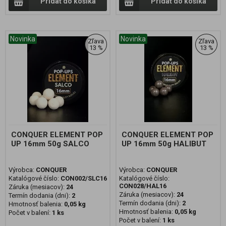
Pridať do košíka
Pridať do košíka
Novinka
Novinka
Zľava
Zľava
13 %
13 %
CONQUER ELEMENT POP
CONQUER ELEMENT POP
UP 16mm 50g SALCO
UP 16mm 50g HALIBUT
Výrobca:
CONQUER
Výrobca:
CONQUER
Katalógové číslo:
CON002/SLC16
Katalógové číslo:
CON028/HAL16
Záruka (mesiacov):
24
Záruka (mesiacov):
24
Termín dodania (dni):
2
Termín dodania (dni):
2
Hmotnosť balenia:
0,05 kg
Hmotnosť balenia:
0,05 kg
Počet v balení:
1 ks
Počet v balení:
1 ks