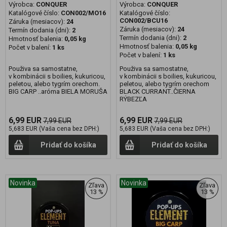
Výrobca:
CONQUER
Výrobca:
CONQUER
Katalógové číslo:
CON002/MO16
Katalógové číslo:
CON002/BCU16
Záruka (mesiacov):
24
Záruka (mesiacov):
24
Termín dodania (dni):
2
Termín dodania (dni):
2
Hmotnosť balenia:
0,05 kg
Hmotnosť balenia:
0,05 kg
Počet v balení:
1 ks
Počet v balení:
1 ks
Použiva sa samostatne,
Použiva sa samostatne,
v kombinácii s boilies, kukuricou,
v kombinácii s boilies, kukuricou,
peletou, alebo tygrím orechom.
peletou, alebo tygrím orechom
BIG CARP ..aróma BIELA MORUŠA
BLACK CURRANT..ČIERNA
RÝBEZĽA
6,99 EUR
6,99 EUR
7,99 EUR
7,99 EUR
5,683 EUR (Vaša cena bez DPH:)
5,683 EUR (Vaša cena bez DPH:)
Pridať do košíka
Pridať do košíka
Novinka
Novinka
Zľava
Zľava
13 %
13 %