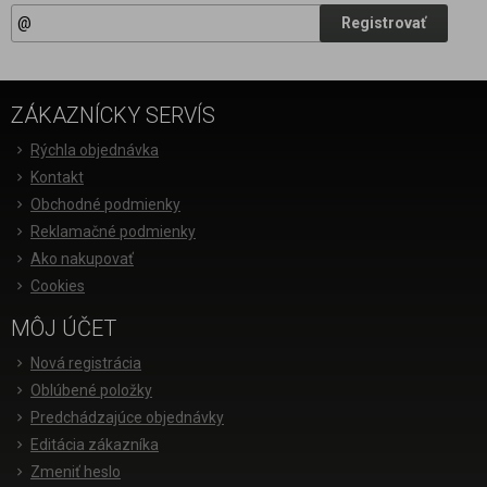
Registrovať
ZÁKAZNÍCKY SERVÍS
Rýchla objednávka
Kontakt
Obchodné podmienky
Reklamačné podmienky
Ako nakupovať
Cookies
MÔJ ÚČET
Nová registrácia
Oblúbené položky
Predchádzajúce objednávky
Editácia zákazníka
Zmeniť heslo