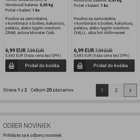
Hmotnosť balenia:
0,05 kg
Hmotnosť balenia:
0,05 kg
Počet v balení:
1 ks
Počet v balení:
1 ks
Použiva sa samostatne,
Použiva sa samostatne,
v kombinácii s boilies, kukuricou,
v kombinácii s boilies, kukuricou,
peletou, alebo tygrím orechom
peletou, alebo tygrím orechom.
CRAB..aróma Monster Crab...
CHILLI...ultra hot chilli+sweet ...
6,99 EUR
6,99 EUR
7,99 EUR
7,99 EUR
5,683 EUR (Vaša cena bez DPH:)
5,683 EUR (Vaša cena bez DPH:)
Pridať do košíka
Pridať do košíka
Strana
1
z
2
Celkom
20
záznamov
1
2
ODBER NOVINIEK
Prihláste sa k odberu noviniek