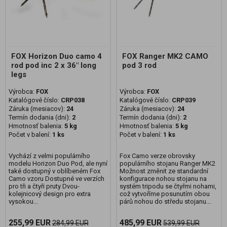
FOX Horizon Duo camo 4
FOX Ranger MK2 CAMO
rod pod inc 2 x 36" long
pod 3 rod
legs
Výrobca:
FOX
Výrobca:
FOX
Katalógové číslo:
CRP038
Katalógové číslo:
CRP039
Záruka (mesiacov):
24
Záruka (mesiacov):
24
Termín dodania (dni):
2
Termín dodania (dni):
2
Hmotnosť balenia:
5 kg
Hmotnosť balenia:
5 kg
Počet v balení:
1 ks
Počet v balení:
1 ks
Vychází z velmi populárního
Fox Camo verze obrovsky
modelu Horizon Duo Pod, ale nyní
populárního stojanu Ranger MK2
také dostupný v oblíbeném Fox
Možnost změnit ze standardní
Camo vzoru Dostupné ve verzích
konfigurace nohou stojanu na
pro tři a čtyři pruty Dvou-
systém tripodu se čtyřmi nohami,
kolejnicový design pro extra
což vytvoříme posunutím obou
vysokou...
párů nohou do středu stojanu...
255,99 EUR
485,99 EUR
284,99 EUR
539,99 EUR