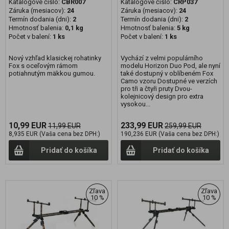
Katalógové číslo:
CBR007
Katalógové číslo:
CRP037
Záruka (mesiacov):
24
Záruka (mesiacov):
24
Termín dodania (dni):
2
Termín dodania (dni):
2
Hmotnosť balenia:
0,1 kg
Hmotnosť balenia:
5 kg
Počet v balení:
1 ks
Počet v balení:
1 ks
Nový vzhľad klasickej rohatinky
Vychází z velmi populárního
Fox s oceľovým rámom
modelu Horizon Duo Pod, ale nyní
potiahnutým mäkkou gumou.
také dostupný v oblíbeném Fox
Camo vzoru Dostupné ve verzích
pro tři a čtyři pruty Dvou-
kolejnicový design pro extra
vysokou...
10,99 EUR
233,99 EUR
11,99 EUR
259,99 EUR
8,935 EUR (Vaša cena bez DPH:)
190,236 EUR (Vaša cena bez DPH:)
Pridať do košíka
Pridať do košíka
Zľava
Zľava
10 %
10 %