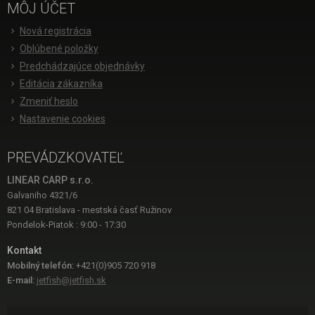
MÔJ ÚČET
Nová registrácia
Oblúbené položky
Predchádzajúce objednávky
Editácia zákazníka
Zmeniť heslo
Nastavenie cookies
PREVÁDZKOVATEĽ
LINEAR CARP s.r.o.
Galvaniho 4321/6
821 04 Bratislava - mestská časť Ružinov
Pondelok-Piatok : 9:00 - 17:30
Kontakt
Mobilný telefón:
+421(0)905 720 918
E-mail:
jetfish@jetfish.sk