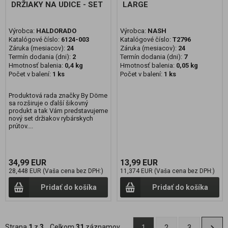
DRŽIAKY NA UDICE - SET
LARGE
Výrobca:
HALDORADO
Výrobca:
NASH
Katalógové číslo:
6124-003
Katalógové číslo:
T2796
Záruka (mesiacov):
24
Záruka (mesiacov):
24
Termín dodania (dni):
2
Termín dodania (dni):
7
Hmotnosť balenia:
0,4 kg
Hmotnosť balenia:
0,05 kg
Počet v balení:
1 ks
Počet v balení:
1 ks
Produktová rada značky By Döme
sa rozširuje o ďalší šikovný
produkt a tak Vám predstavujeme
nový set držiakov rybárskych
prútov....
34,99 EUR
13,99 EUR
28,448 EUR (Vaša cena bez DPH:)
11,374 EUR (Vaša cena bez DPH:)
Pridať do košíka
Pridať do košíka
Strana
1
z
3
Celkom
31
záznamov
1
2
3