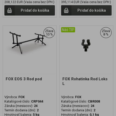
208,122 EUR (Vaša cena bez DPH:)
395,114 EUR (Vaša cena bez DPH:)
Pridať do košíka
Pridať do košíka
Náš TIP
Zľava
Zľava
10 %
8 %
FOX EOS 3 Rod pod
FOX Rohatinka Rod Loks
L
Výrobca:
FOX
Výrobca:
FOX
Katalógové číslo:
CRP044
Katalógové číslo:
CBR008
Záruka (mesiacov):
24
Záruka (mesiacov):
24
Termín dodania (dni):
2
Termín dodania (dni):
2
Hmotnosť balenia:
5 kg
Hmotnosť balenia:
0,1 kg