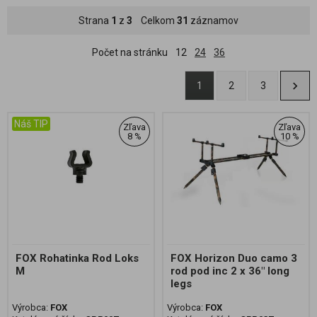
Strana
1
z
3
Celkom
31
záznamov
Počet na stránku
12
24
36
1
2
3
Náš TIP
Zľava
Zľava
8 %
10 %
FOX Rohatinka Rod Loks
FOX Horizon Duo camo 3
M
rod pod inc 2 x 36" long
legs
Výrobca:
FOX
Výrobca:
FOX