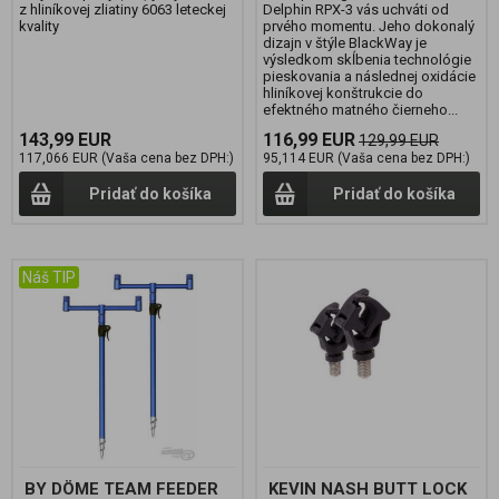
z hliníkovej zliatiny 6063 leteckej
Delphin RPX-3 vás uchváti od
kvality
prvého momentu. Jeho dokonalý
dizajn v štýle BlackWay je
výsledkom skĺbenia technológie
pieskovania a následnej oxidácie
hliníkovej konštrukcie do
efektného matného čierneho...
143,99 EUR
116,99 EUR
129,99 EUR
117,066 EUR (Vaša cena bez DPH:)
95,114 EUR (Vaša cena bez DPH:)
Pridať do košíka
Pridať do košíka
Náš TIP
BY DÖME TEAM FEEDER
KEVIN NASH BUTT LOCK