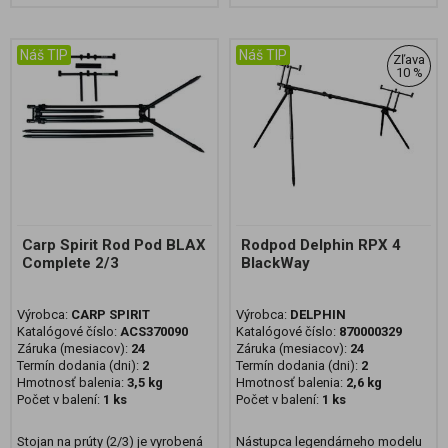
Náš TIP
Náš TIP
Zľava
10 %
Carp Spirit Rod Pod BLAX
Rodpod Delphin RPX 4
Complete 2/3
BlackWay
Výrobca:
CARP SPIRIT
Výrobca:
DELPHIN
Katalógové číslo:
ACS370090
Katalógové číslo:
870000329
Záruka (mesiacov):
24
Záruka (mesiacov):
24
Termín dodania (dni):
2
Termín dodania (dni):
2
Hmotnosť balenia:
3,5 kg
Hmotnosť balenia:
2,6 kg
Počet v balení:
1 ks
Počet v balení:
1 ks
Stojan na prúty (2/3) je vyrobená
Nástupca legendárneho modelu