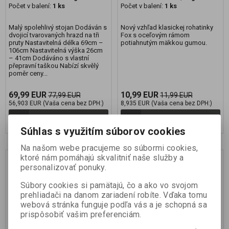
Počet v balení:
1 ks
Počet v balení:
1 ks
Malý spolehlivý stojan Dodáván s
Nový vzhľad klasickej rohatinky
dvojicí tvarovaných hrazd na tři
Fox s oceľovým rámom
pruty Nastavitelná délka 69cm –
potiahnutým mäkkou gumou.
106cm Nastavitelná výška 26cm
– 41cm Dodáváno s vlastní
přepravní taškou Nabízí skvělý
poměr ceny...
69,99 EUR
10,99 EUR
77,99 EUR
11,99 EUR
56,903 EUR (Vaša cena bez DPH:)
8,935 EUR (Vaša cena bez DPH:)
Pridať do košíka
Pridať do košíka
Súhlas s využitím súborov cookies
Na našom webe pracujeme so súbormi cookies,
ktoré nám pomáhajú skvalitniť naše služby a
Náš TIP
personalizovať ponuky.
Súbory cookies si pamätajú, čo a ako vo svojom
prehliadači na danom zariadení robíte. Vďaka tomu
webová stránka funguje podľa vás a je schopná sa
prispôsobiť vašim preferenciám.