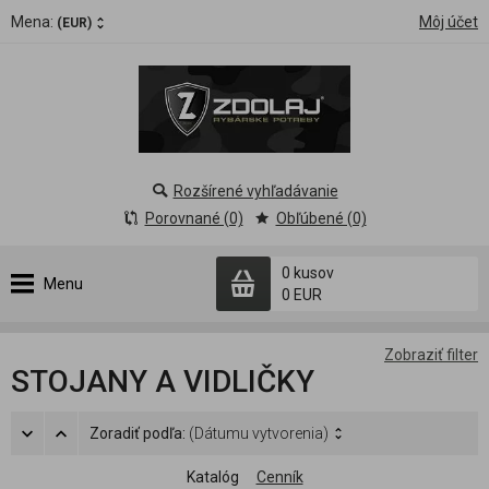
Mena:
Môj účet
(EUR)
Rozšírené vyhľadávanie
Porovnané (0)
Obľúbené (0)
0 kusov
Menu
0 EUR
Zobraziť filter
STOJANY A VIDLIČKY
Zoradiť podľa:
(Dátumu vytvorenia)
Katalóg
Cenník