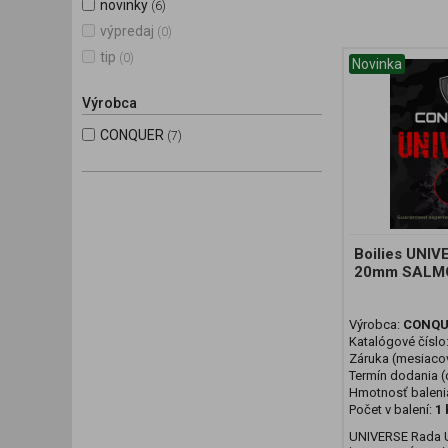
novinky
(6)
výpredaj
(0)
tip
(0)
Novinka
Výrobca
CONQUER
(7)
Boilies UNIV
20mm SALM
Výrobca:
CONQU
Katalógové číslo
Záruka (mesiaco
Termín dodania (d
Hmotnosť baleni
Počet v balení:
1 
UNIVERSE Rada 