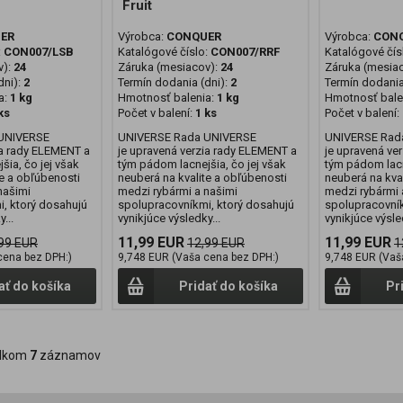
Fruit
ER
Výrobca:
CONQUER
Výrobca:
CON
:
CON007/LSB
Katalógové číslo:
CON007/RRF
Katalógové čís
v):
24
Záruka (mesiacov):
24
Záruka (mesia
ni):
2
Termín dodania (dni):
2
Termín dodania
a:
1 kg
Hmotnosť balenia:
1 kg
Hmotnosť bale
ks
Počet v balení:
1 ks
Počet v balení:
UNIVERSE
UNIVERSE Rada UNIVERSE
UNIVERSE Rad
ia rady ELEMENT a
je upravená verzia rady ELEMENT a
je upravená ve
šia, čo jej však
tým pádom lacnejšia, čo jej však
tým pádom lacn
te a obľúbenosti
neuberá na kvalite a obľúbenosti
neuberá na kva
našimi
medzi rybármi a našimi
medzi rybármi 
, ktorý dosahujú
spolupracovníkmi, ktorý dosahujú
spolupracovník
...
vynikjúce výsledky...
vynikjúce výsled
11,99 EUR
11,99 EUR
99 EUR
12,99 EUR
1
cena bez DPH:)
9,748 EUR (Vaša cena bez DPH:)
9,748 EUR (Vaš
ať do košíka
Pridať do košíka
Pr
lkom
7
záznamov