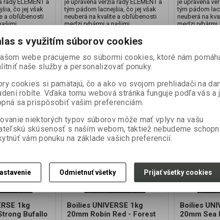
ia rady ELEMENT a
je upravená verzia rady ELEMENT a
je upravená ve
šia, čo jej však
tým pádom lacnejšia, čo jej však
tým pádom lacn
te a obľúbenosti
neuberá na kvalite a obľúbenosti
neuberá na kva
našimi
medzi rybármi a našimi
medzi rybármi 
, ktorý dosahujú
spolupracovníkmi, ktorý dosahujú
spolupracovník
...
vynikjúce výsledky...
vynikjúce výsled
las s využitím súborov cookies
11,99 EUR
11,99 EUR
99 EUR
12,99 EUR
1
našom webe pracujeme so súbormi cookies, ktoré nám pomáh
cena bez DPH:)
9,748 EUR (Vaša cena bez DPH:)
9,748 EUR (Vaš
litniť naše služby a personalizovať ponuky.
ať do košíka
Pridať do košíka
Pr
ry cookies si pamätajú, čo a ako vo svojom prehliadači na d
adení robíte. Vďaka tomu webová stránka funguje podľa vás a 
pná sa prispôsobiť vašim preferenciám.
Novinka
Zľava
Zľava
ovanie niektorých typov súborov môže mať vplyv na vašu
8 %
8 %
ateľskú skúsenosť s naším webom, taktiež nebudeme schopn
ytnúť vám ponuku na základe vašich preferencií.
astavenie
Odmietnuť všetky
Prijať všetky cookies
ERSE 1kg
Boilies UNIVERSE 1kg
Boilies UN
trong Bufallo
20mm Robin Red - Forest
20mm Sea 