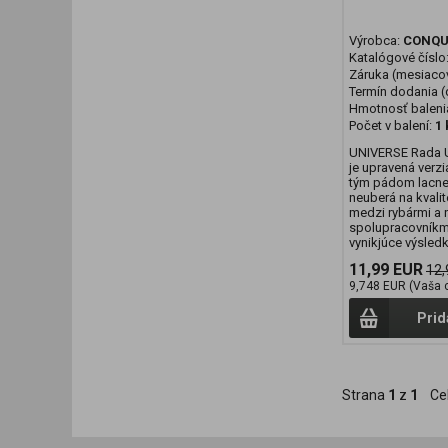
Výrobca:
CONQU
Katalógové číslo
Záruka (mesiaco
Termín dodania (d
Hmotnosť baleni
Počet v balení:
1 
UNIVERSE Rada 
je upravená verz
tým pádom lacnej
neuberá na kvali
medzi rybármi a 
spolupracovníkmi
vynikjúce výsledky
11,99 EUR
12,
9,748 EUR (Vaša 
Prid
Strana
1
z
1
Ce