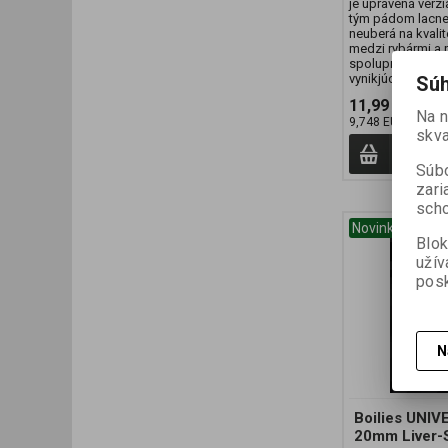
je upravená verz
tým pádom lacnej
neuberá na kvali
medzi rybármi a 
spolupracovníkmi
vynikjúce výsledky
Súh
11,99 EUR
12,
Na 
9,748 EUR (Vaša 
skva
Prid
Súbo
zari
scho
Novinka
Blok
užív
posk
N
Boilies UNIV
20mm Liver-S