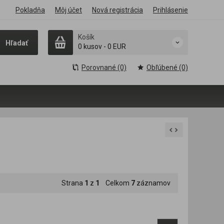
Pokladňa
Môj účet
Nová registrácia
Prihlásenie
Košík
Hľadať
0 kusov
-
0 EUR
Porovnané (0)
Obľúbené (0)
Strana
1
z
1
Celkom
7
záznamov