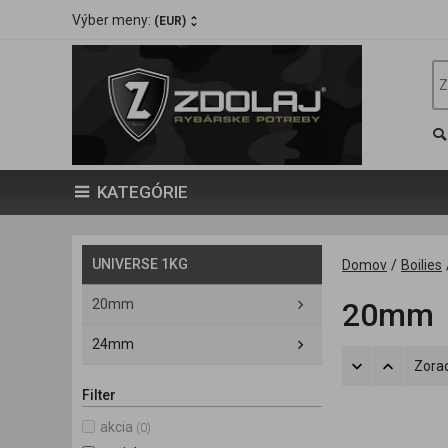
Výber meny:
(EUR)
KATEGÓRIE
UNIVERSE 1KG
Domov
/
Boilies
20mm
20mm
24mm
Zorad
Filter
akcia
(0)