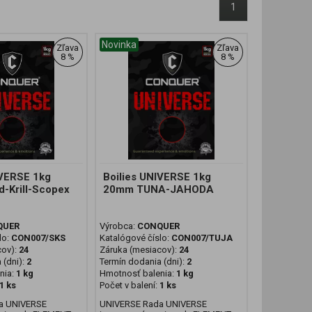
1
Novinka
Zľava
Zľava
8 %
8 %
IVERSE 1kg
Boilies UNIVERSE 1kg
-Krill-Scopex
20mm TUNA-JAHODA
QUER
Výrobca:
CONQUER
lo:
CON007/SKS
Katalógové číslo:
CON007/TUJA
cov):
24
Záruka (mesiacov):
24
 (dni):
2
Termín dodania (dni):
2
nia:
1 kg
Hmotnosť balenia:
1 kg
1 ks
Počet v balení:
1 ks
a UNIVERSE
UNIVERSE Rada UNIVERSE