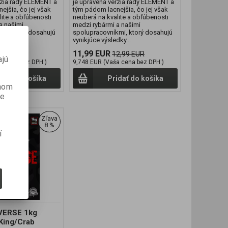
rzia rady ELEMENT a
je upravená verzia rady ELEMENT a
ejšia, čo jej však
tým pádom lacnejšia, čo jej však
lite a obľúbenosti
neuberá na kvalite a obľúbenosti
a našimi
medzi rybármi a našimi
mi, ktorý dosahujú
spolupracovníkmi, ktorý dosahujú
ky...
vynikjúce výsledky...
11,99 EUR
2,99 EUR
12,99 EUR
ajú
a cena bez DPH:)
9,748 EUR (Vaša cena bez DPH:)
idať do košíka
Pridať do košíka
anom
je
Zľava
8 %
í
IVERSE 1kg
King/Crab