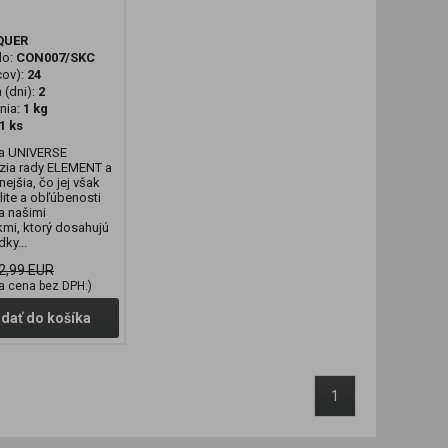
QUER
lo:
CON007/SKC
cov):
24
 (dni):
2
nia:
1 kg
1 ks
a UNIVERSE
rzia rady ELEMENT a
ejšia, čo jej však
lite a obľúbenosti
a našimi
mi, ktorý dosahujú
ky...
2,99 EUR
a cena bez DPH:)
idať do košíka
1