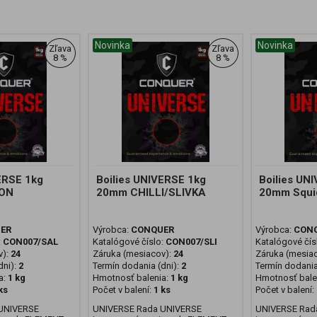
Novinka
Novinka
Zľava
Zľava
8 %
8 %
ERSE 1kg
Boilies UNIVERSE 1kg
Boilies UN
ON
20mm CHILLI/SLIVKA
20mm Squid
ER
Výrobca:
CONQUER
Výrobca:
CON
:
CON007/SAL
Katalógové číslo:
CON007/SLI
Katalógové čís
v):
24
Záruka (mesiacov):
24
Záruka (mesia
ni):
2
Termín dodania (dni):
2
Termín dodania
a:
1 kg
Hmotnosť balenia:
1 kg
Hmotnosť bale
ks
Počet v balení:
1 ks
Počet v balení:
UNIVERSE
UNIVERSE Rada UNIVERSE
UNIVERSE Rad