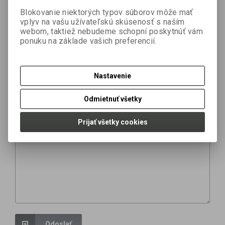
Termín dodania (dni):
2
Hmotnosť balenia:
1 kg
Blokovanie niektorých typov súborov môže mať
Počet v balení:
1 ks
vplyv na vašu užívateľskú skúsenosť s naším
webom, taktiež nebudeme schopní poskytnúť vám
ponuku na základe vašich preferencií.
Otázka na výrobok
Nastavenie
Váš email *
Odmietnuť všetky
Prijať všetky cookies
Vaša otázka *
Odoslať