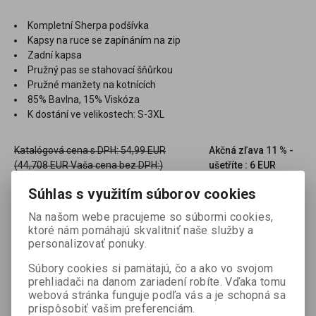
Kompletní Sherpa podšívka
Kapsy na ruce se zapínáním na zip
Zadní kapsa
Pružný pas se stahovací šňůrkou
Pružné manžety na kotnících
85% Bavlna, 15% Viskóza
K dostání ve velikostech: S-3XL
Katalógová cena s DPH:
54,99 EUR
Akčná zľava
11 % -
(44,708 EUR Vaša cena bez DPH:)
ušetříte : 6 EUR
48,99 EUR
(Vaša cena bez DPH:
39,83 EUR
)
Súhlas s využitím súborov cookies
Na našom webe pracujeme so súbormi cookies,

ks
Pridať do košíka
ktoré nám pomáhajú skvalitniť naše služby a

personalizovať ponuky.
Porovnať
Pridať k oblúbeným
Tlač
Súbory cookies si pamätajú, čo a ako vo svojom
prehliadači na danom zariadení robíte. Vďaka tomu
webová stránka funguje podľa vás a je schopná sa
prispôsobiť vašim preferenciám.