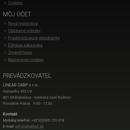
Cookies
MÔJ ÚČET
Nová registrácia
Oblúbené položky
Predchádzajúce objednávky
Editácia zákazníka
Zmeniť heslo
Nastavenie cookies
PREVÁDZKOVATEĽ
LINEAR CARP s.r.o.
Galvaniho 4321/6
821 04 Bratislava - mestská časť Ružinov
Pondelok-Piatok : 9:00 - 17:30
Kontakt
Mobilný telefón:
+421(0)905 720 918
E-mail:
jetfish@jetfish.sk