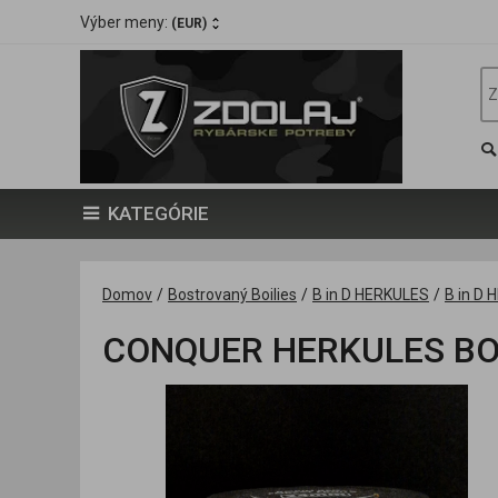
Výber meny:
(EUR)
KATEGÓRIE
Domov
/
Bostrovaný Boilies
/
B in D HERKULES
/
B in D
CONQUER HERKULES BOIL