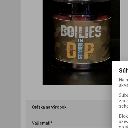
Súh
Na 
skva
Súbo
zari
scho
Otázka na výrobok
Blok
užív
Váš email *
posk