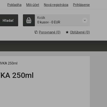
Pokladňa
Môj účet
Nová registrácia
Prihlásenie
Košík
Hľadať
0 kusov
-
0 EUR
Porovnané (0)
Obľúbené (0)
LIVKA 250ml
VKA 250ml