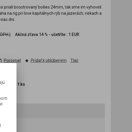
si priali boostrovaný boilies 24mm, tak sme im vyhoveli.
 na rig pri love kapitálnych rýb na jazerách, riekach a
iac dní.
 DPH:)
Akčná zľava
14 % - ušetříte : 1 EUR
Porovnať
Pridať k oblúbeným
Tlač
ajú
 v balení:
1 ks
anom
je
í