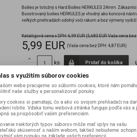
Boilies je totožný s Hard Boilies HERKULES 24mm. Zákazníci 
Boostrovaný boilies HERKULES je vhodný ako koncová nástraha
veľkých priehradách odolný voči rakom a bez výmeny vydrží v
Katalógová cena s DPH:
6,99 EUR
(5,683 EUR Vaša cena bez
5,99 EUR
(Vaša cena bez DPH:
4,87 EUR
)

ks
Pridať do košíka

las s využitím súborov cookies
našom webe pracujeme so súbormi cookies, ktoré nám pomáh
Termín dodania (dni):
2
Hmotnosť balenia:
0,25 kg
Počet
litniť naše služby a personalizovať ponuky.
ry cookies si pamätajú, čo a ako vo svojom prehliadači na d
adení robíte. Vďaka tomu webová stránka funguje podľa vás a 
pná sa prispôsobiť vašim preferenciám.
Doporučiť výrobok
ovanie niektorých typov súborov môže mať vplyv na vašu
ateľskú skúsenosť s naším webom, taktiež nebudeme schopn
ytnúť vám ponuku na základe vašich preferencií.