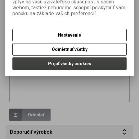
vplyv na vašu užívateľskú skúsenosť s naším
webom, taktiež nebudeme schopní poskytnúť vám
ponuku na základe vašich preferencií.
Otázka na výrobok
Váš email *
Nastavenie
Odmietnuť všetky
Vaša otázka *
Prijať všetky cookies
Odoslať
Doporučiť výrobok