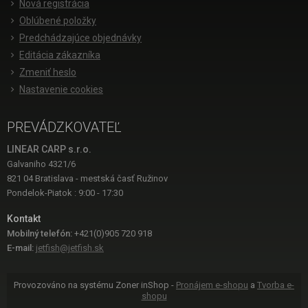
Nová registrácia
Oblúbené položky
Predchádzajúce objednávky
Editácia zákazníka
Zmeniť heslo
Nastavenie cookies
PREVÁDZKOVATEĽ
LINEAR CARP s.r.o.
Galvaniho 4321/6
821 04 Bratislava - mestská časť Ružinov
Pondelok-Piatok : 9:00 - 17:30
Kontakt
Mobilný telefón:
+421(0)905 720 918
E-mail:
jetfish@jetfish.sk
Provozováno na systému Zoner inShop -
Pronájem e-shopu
a
Tvorba e-
shopu