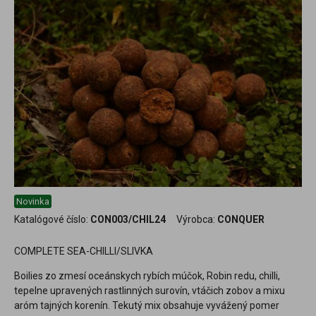
Novinka
Katalógové číslo:
CON003/CHIL24
Výrobca:
CONQUER
COMPLETE SEA-CHILLI/SLIVKA
Boilies zo zmesí oceánskych rybích múčok, Robin redu, chilli,
tepelne upravených rastlinných surovín, vtáčich zobov a mixu
aróm tajných korenín. Tekutý mix obsahuje vyvážený pomer