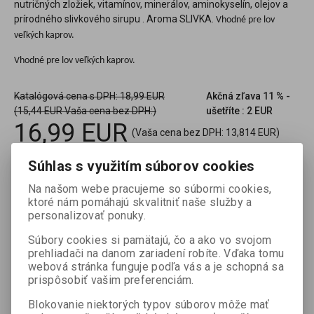
nutričných zložiek, vitamínov, minerálov, aminokyselín, olejov a
prírodného slivkového sirupu . Aroma SLIVKA.
Vhodné pre lov
veľkých kaprov.
Vhodné pre lov veľkých kaprov.
Katalógová cena s DPH:
18,99 EUR
Akčná zľava
11 % -
(15,44 EUR Vaša cena bez DPH:)
ušetříte : 2 EUR
16,99 EUR
(Vaša cena bez DPH:
13,814 EUR
)
Súhlas s využitím súborov cookies

ks
Pridať do košíka

Na našom webe pracujeme so súbormi cookies,
ktoré nám pomáhajú skvalitniť naše služby a
Porovnať
Pridať k oblúbeným
Tlač
personalizovať ponuky.
Súbory cookies si pamätajú, čo a ako vo svojom
prehliadači na danom zariadení robíte. Vďaka tomu
Termín dodania (dni):
2
Hmotnosť balenia:
1 kg
webová stránka funguje podľa vás a je schopná sa
prispôsobiť vašim preferenciám.
Počet v balení:
1 ks
Blokovanie niektorých typov súborov môže mať