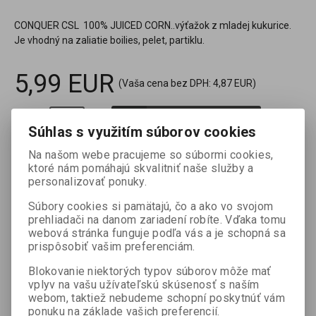
CONQUER CSL 100% JUICED CORN..výťažok z mladej kukurice.
Je vhodný na zaliatie boilies, pelet, partiklu.
5,99 EUR
(Vaša cena bez DPH:
4,87 EUR
)

ks
Pridať do košíka
Súhlas s využitím súborov cookies

Na našom webe pracujeme so súbormi cookies,
Porovnať
Pridať k oblúbeným
Tlač
ktoré nám pomáhajú skvalitniť naše služby a
personalizovať ponuky.
Súbory cookies si pamätajú, čo a ako vo svojom
Termín dodania (dni):
2
prehliadači na danom zariadení robíte. Vďaka tomu
webová stránka funguje podľa vás a je schopná sa
prispôsobiť vašim preferenciám.
Blokovanie niektorých typov súborov môže mať
Otázka na výrobok
vplyv na vašu užívateľskú skúsenosť s naším
webom, taktiež nebudeme schopní poskytnúť vám
ponuku na základe vašich preferencií.
Váš email *