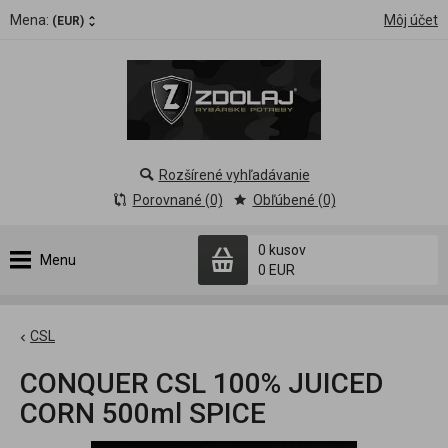
Mena:
Môj účet
(EUR)
Rozšírené vyhľadávanie
Porovnané (0)
Obľúbené (0)
0 kusov
Menu
0 EUR
CSL
CONQUER CSL 100% JUICED
CORN 500ml SPICE