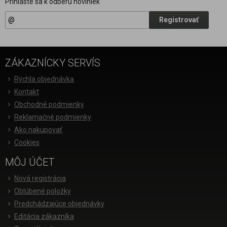
Prihláste sa k odberu noviniek
Registrovať
ZÁKAZNÍCKY SERVÍS
Rýchla objednávka
Kontakt
Obchodné podmienky
Reklamačné podmienky
Ako nakupovať
Cookies
MÔJ ÚČET
Nová registrácia
Oblúbené položky
Predchádzajúce objednávky
Editácia zákazníka